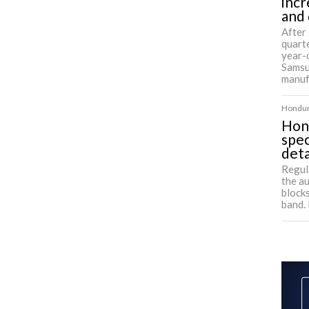
incr
and
After 
quart
year-
Samsu
manuf
Hondura
Hon
spec
deta
Regul
the a
block
band. 