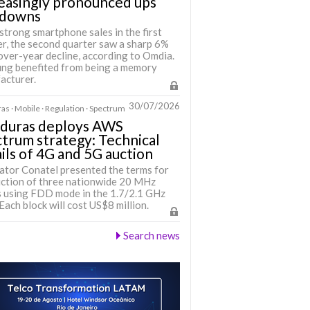
easingly pronounced ups
 downs
strong smartphone sales in the first
er, the second quarter saw a sharp 6%
over-year decline, according to Omdia.
ng benefited from being a memory
acturer.
30/07/2026
s · Mobile · Regulation · Spectrum
duras deploys AWS
trum strategy: Technical
ils of 4G and 5G auction
ator Conatel presented the terms for
uction of three nationwide 20 MHz
s using FDD mode in the 1.7/2.1 GHz
Each block will cost US$8 million.
Search news