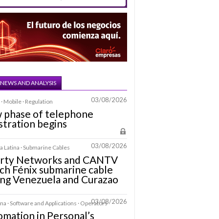
 NEWS AND ANALYSIS
03/08/2026
· Mobile · Regulation
 phase of telephone
stration begins
03/08/2026
 Latina · Submarine Cables
erty Networks and CANTV
ch Fénix submarine cable
ing Venezuela and Curazao
03/08/2026
na · Software and Applications · Operators
mation in Personal’s