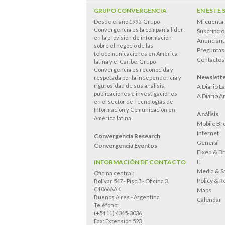
GRUPO CONVERGENCIA
EN ESTE 
Mi cuenta
Desde el año 1995, Grupo
Convergencia es la compañía lider
Suscripci
en la provisión de información
Anunciant
sobre el negocio de las
Preguntas
telecomunicaciones en América
Contactos
latina y el Caribe. Grupo
Convergencia es reconocida y
Newslett
respetada por la independencia y
rigurosidad de sus análisis,
A Diario L
publicaciones e investigaciones
A Diario A
en el sector de Tecnologías de
Información y Comunicación en
Análisis
América latina.
Mobile Br
Internet
Convergencia Research
General
Convergencia Eventos
Fixed & B
IT
INFORMACIÓN DE CONTACTO
Media & Sa
Oficina central:
Policy & R
Bolívar 547 - Piso 3 - Oficina 3
C1066AAK
Maps
Buenos Aires - Argentina
Calendar
Teléfono:
(+54 11) 4345-3036
Fax: Extensión 523