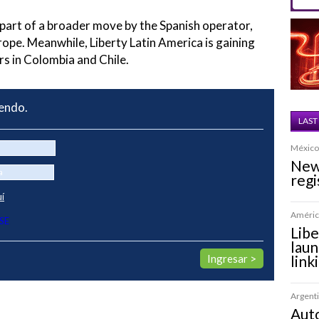
 part of a broader move by the Spanish operator,
rope. Meanwhile, Liberty Latin America is gaining
 in Colombia and Chile.
yendo.
LAST
México 
New
regi
uí
América
SE
Lib
laun
link
Argenti
Auto