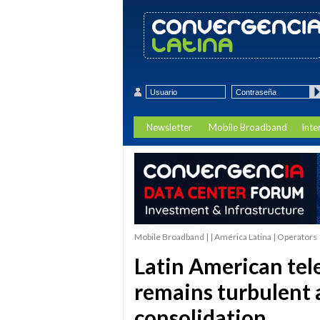
Newsletter
Mobile Broadband
Inte
Mobile Broadband | | América Latina | Operators
Latin American te
remains turbulent 
consolidation.