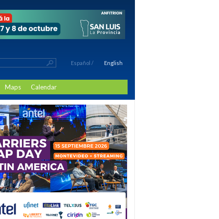
Español
/
English
Maps
Calendar