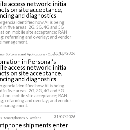
le access network: initial
cts on site acceptance,
ncing and diagnostics
rgencia identified how AI is being
d in five areas: 2G, 3G, 4G and 5G
ration; mobile site acceptance; RAN
ng; refarming and overlay; and vendor
se management.
03/08/2026
na · Software and Applications · Operators
mation in Personal’s
le access network: initial
cts on site acceptance,
ncing and diagnostics
rgencia identified how AI is being
d in five areas: 2G, 3G, 4G and 5G
ration; mobile site acceptance; RAN
ng; refarming and overlay; and vendor
se management.
31/07/2026
s · Smartphones & Devices
rtphone shipments enter