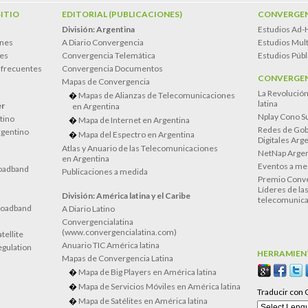
SITIO
EDITORIAL (PUBLICACIONES)
CONVERGEN
División: Argentina
Estudios Ad-
ones
A Diario Convergencia
Estudios Mult
es
Convergencia Telemática
Estudios Públ
 frecuentes
Convergencia Documentos
CONVERGEN
Mapas de Convergencia
La Revolució
Mapas de Alianzas de Telecomunicaciones
latina
er
en Argentina
Nplay Cono S
atino
Mapa de Internet en Argentina
Redes de Gob
rgentino
Mapa del Espectro en Argentina
Digitales Arg
Atlas y Anuario de las Telecomunicaciones
NetNap Argen
en Argentina
Eventos a me
oadband
Publicaciones a medida
Premio Conve
Líderes de la
División: América latina y el Caribe
telecomunica
roadband
A Diario Latino
Convergencialatina
(www.convergencialatina.com)
tellite
Anuario TIC América latina
egulation
HERRAMIEN
Mapas de Convergencia Latina
Mapa de Big Players en América latina
Mapa de Servicios Móviles en América latina
Traducir con 
Mapa de Satélites en América latina