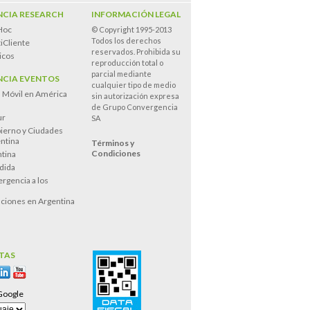
CIA RESEARCH
INFORMACIÓN LEGAL
Hoc
© Copyright 1995-2013
Todos los derechos
iCliente
reservados. Prohibida su
icos
reproducción total o
parcial mediante
CIA EVENTOS
cualquier tipo de medio
n Móvil en América
sin autorización expresa
de Grupo Convergencia
ur
SA
ierno y Ciudades
entina
Términos y
Condiciones
tina
dida
rgencia a los
s
ciones en Argentina
TAS
Google