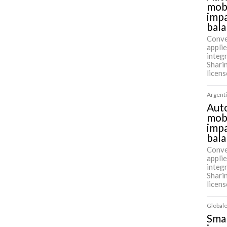
mobi
impa
bala
Conve
applie
integ
Shari
licen
Argenti
Auto
mobi
impa
bala
Conve
applie
integ
Shari
licen
Globale
Sma