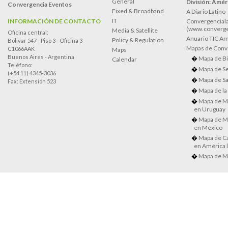
General
División: Améri
Convergencia Eventos
Fixed & Broadband
A Diario Latino
IT
INFORMACIÓN DE CONTACTO
Convergenciala
(www.converge
Media & Satellite
Oficina central:
Anuario TIC Amé
Policy & Regulation
Bolívar 547 - Piso 3 - Oficina 3
Mapas de Conve
C1066AAK
Maps
Buenos Aires - Argentina
Mapa de Bi
Calendar
Teléfono:
Mapa de Se
(+54 11) 4345-3036
Mapa de Sa
Fax: Extensión 523
Mapa de la
Mapa de M
en Uruguay
Mapa de M
en México
Mapa de Ca
en América l
Mapa de M