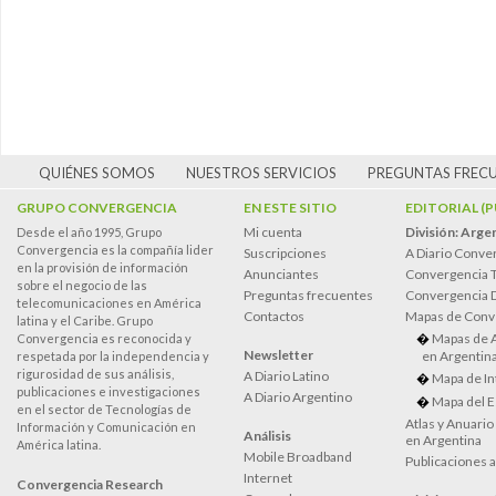
QUIÉNES SOMOS
NUESTROS SERVICIOS
PREGUNTAS FREC
GRUPO CONVERGENCIA
EN ESTE SITIO
EDITORIAL (
Mi cuenta
División: Arge
Desde el año 1995, Grupo
Convergencia es la compañía lider
Suscripciones
A Diario Conve
en la provisión de información
Anunciantes
Convergencia 
sobre el negocio de las
Preguntas frecuentes
Convergencia
telecomunicaciones en América
Contactos
Mapas de Conv
latina y el Caribe. Grupo
Mapas de 
Convergencia es reconocida y
Newsletter
en Argentin
respetada por la independencia y
rigurosidad de sus análisis,
A Diario Latino
Mapa de In
publicaciones e investigaciones
A Diario Argentino
Mapa del E
en el sector de Tecnologías de
Atlas y Anuari
Información y Comunicación en
Análisis
en Argentina
América latina.
Mobile Broadband
Publicaciones 
Internet
Convergencia Research