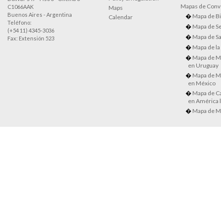
Mapas de Conve
C1066AAK
Maps
Buenos Aires - Argentina
Mapa de Bi
Calendar
Teléfono:
Mapa de Se
(+54 11) 4345-3036
Mapa de Sa
Fax: Extensión 523
Mapa de la
Mapa de M
en Uruguay
Mapa de M
en México
Mapa de Ca
en América l
Mapa de M