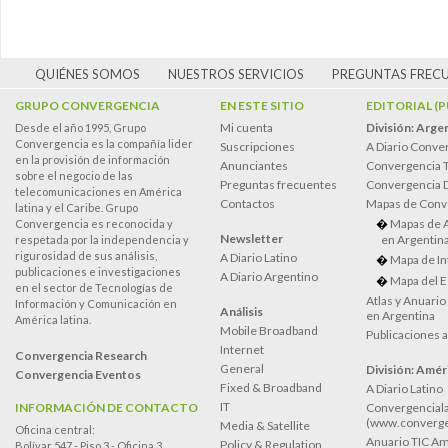
QUIÉNES SOMOS
NUESTROS SERVICIOS
PREGUNTAS FREC
GRUPO CONVERGENCIA
EN ESTE SITIO
EDITORIAL (
Mi cuenta
División: Arge
Desde el año 1995, Grupo
Convergencia es la compañía lider
Suscripciones
A Diario Conve
en la provisión de información
Anunciantes
Convergencia 
sobre el negocio de las
Preguntas frecuentes
Convergencia
telecomunicaciones en América
Contactos
Mapas de Conv
latina y el Caribe. Grupo
Mapas de 
Convergencia es reconocida y
Newsletter
en Argentin
respetada por la independencia y
rigurosidad de sus análisis,
A Diario Latino
Mapa de In
publicaciones e investigaciones
A Diario Argentino
Mapa del E
en el sector de Tecnologías de
Atlas y Anuari
Información y Comunicación en
Análisis
en Argentina
América latina.
Mobile Broadband
Publicaciones 
Internet
Convergencia Research
General
División: Améri
Convergencia Eventos
Fixed & Broadband
A Diario Latino
IT
INFORMACIÓN DE CONTACTO
Convergenciala
(www.converge
Media & Satellite
Oficina central:
Anuario TIC Amé
Policy & Regulation
Bolívar 547 - Piso 3 - Oficina 3