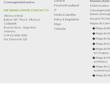
General
División: Améri
Convergencia Eventos
Fixed & Broadband
A Diario Latino
IT
INFORMACIÓN DE CONTACTO
Convergenciala
(www.converge
Media & Satellite
Oficina central:
Anuario TIC Amé
Policy & Regulation
Bolívar 547 - Piso 3 - Oficina 3
Mapas de Conve
C1066AAK
Maps
Buenos Aires - Argentina
Mapa de Bi
Calendar
Teléfono:
Mapa de Se
(+54 11) 4345-3036
Mapa de Sa
Fax: Extensión 523
Mapa de la
Mapa de M
en Uruguay
Mapa de M
en México
Mapa de Ca
en América l
Mapa de M