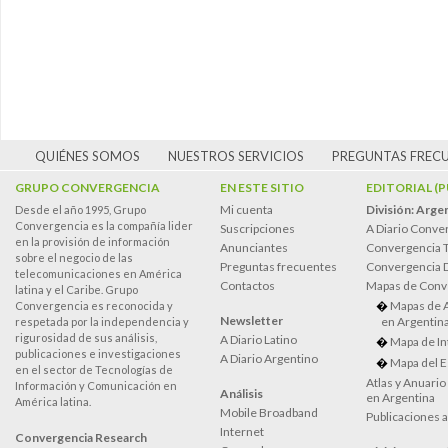
QUIÉNES SOMOS
NUESTROS SERVICIOS
PREGUNTAS FREC
GRUPO CONVERGENCIA
EN ESTE SITIO
EDITORIAL (
Mi cuenta
División: Arge
Desde el año 1995, Grupo
Convergencia es la compañía lider
Suscripciones
A Diario Conve
en la provisión de información
Anunciantes
Convergencia 
sobre el negocio de las
Preguntas frecuentes
Convergencia
telecomunicaciones en América
Contactos
Mapas de Conv
latina y el Caribe. Grupo
Mapas de 
Convergencia es reconocida y
Newsletter
en Argentin
respetada por la independencia y
rigurosidad de sus análisis,
A Diario Latino
Mapa de In
publicaciones e investigaciones
A Diario Argentino
Mapa del E
en el sector de Tecnologías de
Atlas y Anuari
Información y Comunicación en
Análisis
en Argentina
América latina.
Mobile Broadband
Publicaciones 
Internet
Convergencia Research