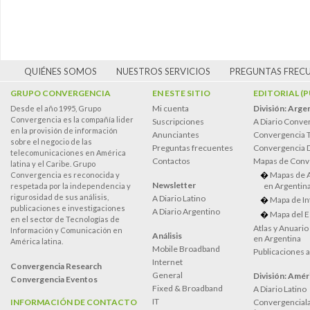
QUIÉNES SOMOS
NUESTROS SERVICIOS
PREGUNTAS FREC
GRUPO CONVERGENCIA
EN ESTE SITIO
EDITORIAL (
Mi cuenta
División: Arge
Desde el año 1995, Grupo
Convergencia es la compañía lider
Suscripciones
A Diario Conve
en la provisión de información
Anunciantes
Convergencia 
sobre el negocio de las
Preguntas frecuentes
Convergencia
telecomunicaciones en América
Contactos
Mapas de Conv
latina y el Caribe. Grupo
Mapas de 
Convergencia es reconocida y
Newsletter
en Argentin
respetada por la independencia y
rigurosidad de sus análisis,
A Diario Latino
Mapa de In
publicaciones e investigaciones
A Diario Argentino
Mapa del E
en el sector de Tecnologías de
Atlas y Anuari
Información y Comunicación en
Análisis
en Argentina
América latina.
Mobile Broadband
Publicaciones 
Internet
Convergencia Research
General
División: Améri
Convergencia Eventos
Fixed & Broadband
A Diario Latino
IT
INFORMACIÓN DE CONTACTO
Convergenciala