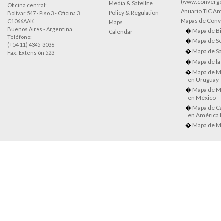
(www.converge
Media & Satellite
Oficina central:
Anuario TIC Amé
Policy & Regulation
Bolívar 547 - Piso 3 - Oficina 3
Mapas de Conve
C1066AAK
Maps
Buenos Aires - Argentina
Mapa de Bi
Calendar
Teléfono:
Mapa de Se
(+54 11) 4345-3036
Mapa de Sa
Fax: Extensión 523
Mapa de la
Mapa de M
en Uruguay
Mapa de M
en México
Mapa de Ca
en América l
Mapa de M