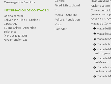
General
División: Améri
Convergencia Eventos
Fixed & Broadband
A Diario Latino
IT
INFORMACIÓN DE CONTACTO
Convergenciala
(www.converge
Media & Satellite
Oficina central:
Anuario TIC Amé
Policy & Regulation
Bolívar 547 - Piso 3 - Oficina 3
Mapas de Conve
C1066AAK
Maps
Buenos Aires - Argentina
Mapa de Bi
Calendar
Teléfono:
Mapa de Se
(+54 11) 4345-3036
Mapa de Sa
Fax: Extensión 523
Mapa de la
Mapa de M
en Uruguay
Mapa de M
en México
Mapa de Ca
en América l
Mapa de M