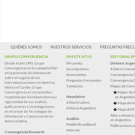
QUIÉNES SOMOS
NUESTROS SERVICIOS
PREGUNTAS FREC
GRUPO CONVERGENCIA
EN ESTE SITIO
EDITORIAL (
Mi cuenta
División: Arge
Desde el año 1995, Grupo
Convergencia es la compañía lider
Suscripciones
A Diario Conve
en la provisión de información
Anunciantes
Convergencia 
sobre el negocio de las
Preguntas frecuentes
Convergencia
telecomunicaciones en América
Contactos
Mapas de Conv
latina y el Caribe. Grupo
Mapas de 
Convergencia es reconocida y
Newsletter
en Argentin
respetada por la independencia y
rigurosidad de sus análisis,
A Diario Latino
Mapa de In
publicaciones e investigaciones
A Diario Argentino
Mapa del E
en el sector de Tecnologías de
Atlas y Anuari
Información y Comunicación en
Análisis
en Argentina
América latina.
Mobile Broadband
Publicaciones 
Internet
Convergencia Research