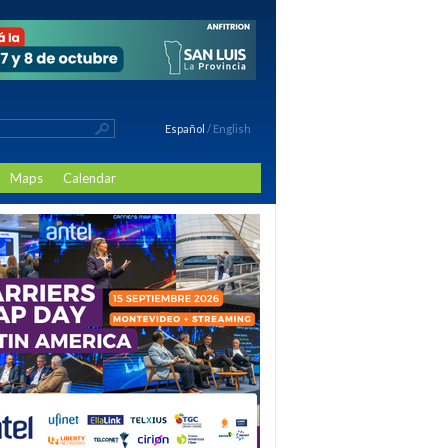
Español
/
English
Maps
Calendar