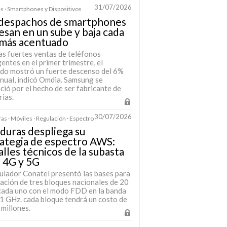
31/07/2026
s · Smartphones y Dispositivos
 despachos de smartphones
esan en un sube y baja cada
 más acentuado
as fuertes ventas de teléfonos
gentes en el primer trimestre, el
do mostró un fuerte descenso del 6%
anual, indicó Omdia. Samsung se
ció por el hecho de ser fabricante de
ias.
30/07/2026
s · Móviles · Regulación · Espectro
uras despliega su
ategia de espectro AWS:
lles técnicos de la subasta
 4G y 5G
gulador Conatel presentó las bases para
itación de tres bloques nacionales de 20
ada uno con el modo FDD en la banda
,1 GHz. cada bloque tendrá un costo de
millones.