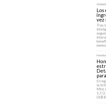
Globale
Los
ingr
vez
Tras l
inteli
segun
inter
benefi
memor
Hondura
Hond
estr
Deta
para
El re
la lic
MHz c
1,7/2
US$ 8 