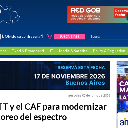
[¿Olvidó su contraseña?]
SUSCRIBIRSE
rnet
Fixed & Broadband
IT
Media & Satellite
Policy & Regulation
o
miércoles 03 de junio de 2026
TT y el CAF para modernizar
toreo del espectro