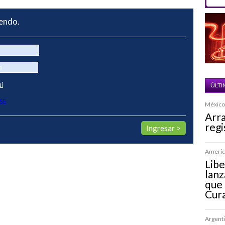
yendo.
uí
ÚLTI
SE
México 
Arra
regi
América
Lib
lanz
que 
Cur
Argenti