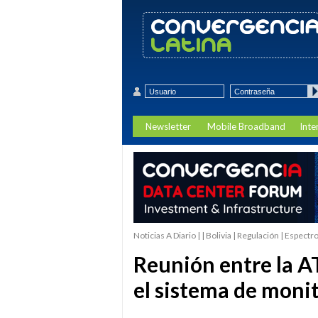
Newsletter
Mobile Broadband
Inte
Noticias A Diario | | Bolivia | Regulación | Espectr
Reunión entre la A
el sistema de moni