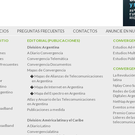
CIOS
PREGUNTAS FRECUENTES
CONTACTOS
ANUNCIE EN N
SITIO
EDITORIAL (PUBLICACIONES)
CONVERGEN
División: Argentina
Estudios Ad-
ones
A Diario Convergencia
Estudios Mult
es
Convergencia Telemática
Estudios Públ
 frecuentes
Convergencia Documentos
CONVERGEN
Mapas de Convergencia
La Revolució
Mapas de Alianzas de Telecomunicaciones
latina
er
en Argentina
Nplay Cono S
atino
Mapa de Internet en Argentina
Redes de Gob
rgentino
Mapa del Espectro en Argentina
Digitales Arg
Atlas y Anuario de las Telecomunicaciones
NetNap Argen
en Argentina
Eventos a me
oadband
Publicaciones a medida
Premio Conve
Líderes de la
División: América latina y el Caribe
telecomunica
roadband
A Diario Latino
Convergencialatina