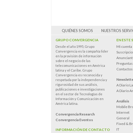
QUIÉNES SOMOS
NUESTROS SERVI
GRUPO CONVERGENCIA
EN ESTE 
Mi cuenta
Desde el año 1995, Grupo
Convergencia es la compañía lider
Suscripci
en la provisión de información
Anunciant
sobre el negocio de las
Preguntas
telecomunicaciones en América
Contactos
latina y el Caribe. Grupo
Convergencia es reconocida y
Newslett
respetada por la independencia y
rigurosidad de sus análisis,
A Diario L
publicaciones e investigaciones
A Diario A
en el sector de Tecnologías de
Información y Comunicación en
Análisis
América latina.
Mobile Br
Internet
Convergencia Research
General
Convergencia Eventos
Fixed & B
IT
INFORMACIÓN DE CONTACTO