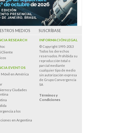
UESTROS MEDIOS
SUSCRÍBASE
CIA RESEARCH
INFORMACIÓN LEGAL
Hoc
© Copyright 1995-2013
Todos los derechos
iCliente
reservados. Prohibida su
icos
reproducción total o
parcial mediante
CIA EVENTOS
cualquier tipo de medio
n Móvil en América
sin autorización expresa
de Grupo Convergencia
ur
SA
ierno y Ciudades
entina
Términos y
Condiciones
tina
dida
rgencia a los
s
ciones en Argentina