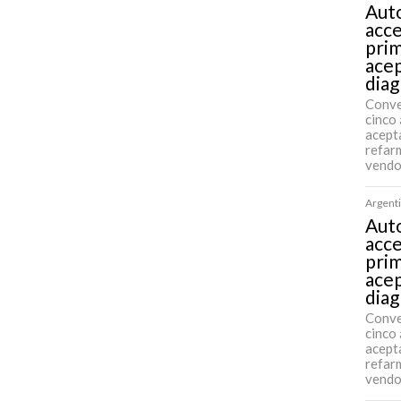
Auto
acce
pri
acep
diag
Conve
cinco 
acept
refarm
vendo
Argenti
Auto
acce
pri
acep
diag
Conve
cinco 
acept
refarm
vendo