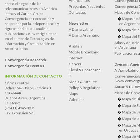
Anunciantes
Convergencia 
sobre el negocio de las
Preguntas frecuentes
Convergencia
telecomunicaciones en América
Contactos
Mapas de Conv
latina y el Caribe. Grupo
Mapas de 
Convergencia es reconocida y
Newsletter
en Argentin
respetada por la independencia y
rigurosidad de sus análisis,
A Diario Latino
Mapa de In
publicaciones e investigaciones
A Diario Argentino
Mapa del E
en el sector de Tecnologías de
Atlas y Anuari
Información y Comunicación en
Análisis
en Argentina
América latina.
Mobile Broadband
Publicaciones 
Internet
Convergencia Research
General
División: Améri
Convergencia Eventos
Fixed & Broadband
A Diario Latino
IT
INFORMACIÓN DE CONTACTO
Convergenciala
(www.converge
Media & Satellite
Oficina central:
Anuario TIC Amé
Policy & Regulation
Bolívar 547 - Piso 3 - Oficina 3
Mapas de Conve
C1066AAK
Maps
Buenos Aires - Argentina
Mapa de Bi
Calendar
Teléfono:
Mapa de Se
(+54 11) 4345-3036
Mapa de Sa
Fax: Extensión 523
Mapa de la
Mapa de M
en Uruguay
Mapa de M