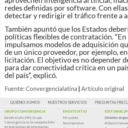
aprovechen inteligencia artificial, mac
redes definidas por software. Con ellas
detectar y redirigir el tráfico frente a
También apuntó que los Estados deber
políticas flexibles de contratación. “E
impulsamos modelos de adquisición q
de un único proveedor, por ejemplo, en
licitación. El objetivo es no depender d
para dar conectividad crítica en un paí
del país”, explicó.
Fuente: Convergencialatina
|
Artículo original
QUIÉNES SOMOS
NUESTROS SERVICIOS
PREGUNTAS FREC
GRUPO CONVERGENCIA
EN ESTE SITIO
EDITORIAL (
Mi cuenta
División: Arge
Desde el año 1995, Grupo
Convergencia es la compañía lider
Suscripciones
A Diario Conve
en la provisión de información