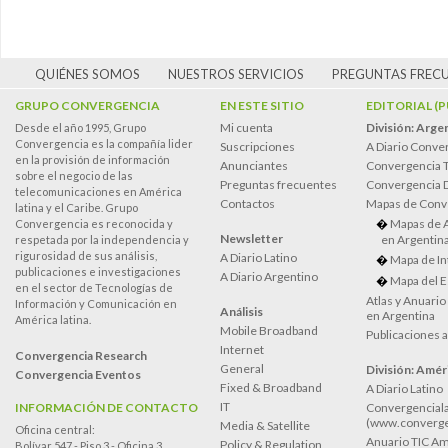
QUIÉNES SOMOS
NUESTROS SERVICIOS
PREGUNTAS FREC
GRUPO CONVERGENCIA
EN ESTE SITIO
EDITORIAL (
Mi cuenta
División: Arge
Desde el año 1995, Grupo
Convergencia es la compañía lider
Suscripciones
A Diario Conve
en la provisión de información
Anunciantes
Convergencia 
sobre el negocio de las
Preguntas frecuentes
Convergencia
telecomunicaciones en América
Contactos
Mapas de Conv
latina y el Caribe. Grupo
Mapas de 
Convergencia es reconocida y
Newsletter
en Argentin
respetada por la independencia y
rigurosidad de sus análisis,
A Diario Latino
Mapa de In
publicaciones e investigaciones
A Diario Argentino
Mapa del E
en el sector de Tecnologías de
Atlas y Anuari
Información y Comunicación en
Análisis
en Argentina
América latina.
Mobile Broadband
Publicaciones 
Internet
Convergencia Research
General
División: Améri
Convergencia Eventos
Fixed & Broadband
A Diario Latino
IT
INFORMACIÓN DE CONTACTO
Convergenciala
(www.converge
Media & Satellite
Oficina central:
Anuario TIC Amé
Policy & Regulation
Bolívar 547 - Piso 3 - Oficina 3