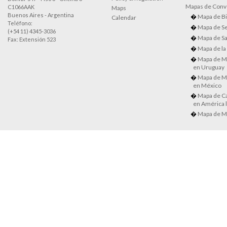
Mapas de Conve
C1066AAK
Maps
Buenos Aires - Argentina
Mapa de Bi
Calendar
Teléfono:
Mapa de Se
(+54 11) 4345-3036
Mapa de Sa
Fax: Extensión 523
Mapa de la
Mapa de M
en Uruguay
Mapa de M
en México
Mapa de Ca
en América l
Mapa de M