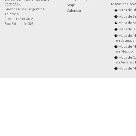
Mapas de Conve
C1066AAK
Maps
Buenos Aires - Argentina
Mapa de Bi
Calendar
Teléfono:
Mapa de Se
(+54 11) 4345-3036
Mapa de Sa
Fax: Extensión 523
Mapa de la
Mapa de M
en Uruguay
Mapa de M
en México
Mapa de Ca
en América l
Mapa de M