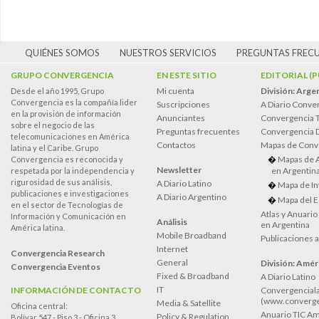
QUIÉNES SOMOS
NUESTROS SERVICIOS
PREGUNTAS FREC
GRUPO CONVERGENCIA
EN ESTE SITIO
EDITORIAL (
Mi cuenta
División: Arge
Desde el año 1995, Grupo
Convergencia es la compañía lider
Suscripciones
A Diario Conve
en la provisión de información
Anunciantes
Convergencia 
sobre el negocio de las
Preguntas frecuentes
Convergencia
telecomunicaciones en América
Contactos
Mapas de Conv
latina y el Caribe. Grupo
Mapas de 
Convergencia es reconocida y
Newsletter
en Argentin
respetada por la independencia y
rigurosidad de sus análisis,
A Diario Latino
Mapa de In
publicaciones e investigaciones
A Diario Argentino
Mapa del E
en el sector de Tecnologías de
Atlas y Anuari
Información y Comunicación en
Análisis
en Argentina
América latina.
Mobile Broadband
Publicaciones 
Internet
Convergencia Research
General
División: Améri
Convergencia Eventos
Fixed & Broadband
A Diario Latino
IT
INFORMACIÓN DE CONTACTO
Convergenciala
(www.converge
Media & Satellite
Oficina central:
Anuario TIC Amé
Policy & Regulation
Bolívar 547 - Piso 3 - Oficina 3