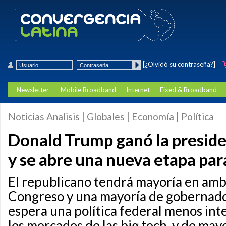
[¿Olvidó su contraseña?]
Newsletter
Mobile Broadband
Internet
Fixed & Broadband
Noticias Analisis | Globales | Economía | Política
Donald Trump ganó la preside
y se abre una nueva etapa par
El republicano tendrá mayoría en amb
Congreso y una mayoría de gobernador
espera una política federal menos int
los mercados de las big tech, y de may