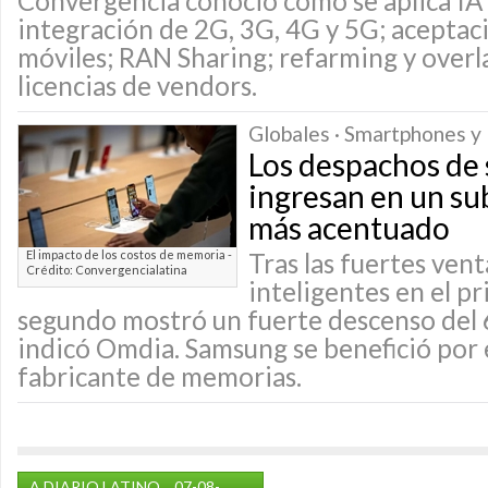
Convergencia conoció cómo se aplica IA 
integración de 2G, 3G, 4G y 5G; aceptaci
móviles; RAN Sharing; refarming y overla
licencias de vendors.
Globales · Smartphones y 
Los despachos de
ingresan en un su
más acentuado
El impacto de los costos de memoria -
Tras las fuertes ven
Crédito: Convergencialatina
inteligentes en el pr
segundo mostró un fuerte descenso del 
indicó Omdia. Samsung se benefició por 
fabricante de memorias.
A DIARIO LATINO
07-08-