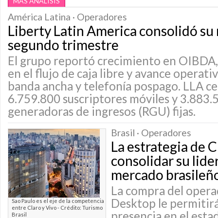
MÁS ANÁLISIS
América Latina · Operadores
Liberty Latin America consolidó su 
segundo trimestre
El grupo reportó crecimiento en OIBDA,
en el flujo de caja libre y avance operat
banda ancha y telefonía pospago. LLA ce
6.759.800 suscriptores móviles y 3.883.
generadoras de ingresos (RGU) fijas.
Brasil · Operadores
La estrategia de C
consolidar su lide
mercado brasileñ
La compra del opera
Desktop le permitirá
Sao Paulo es el eje de la competencia
entre Claro y Vivo - Crédito: Turismo
presencia en el esta
Brasil