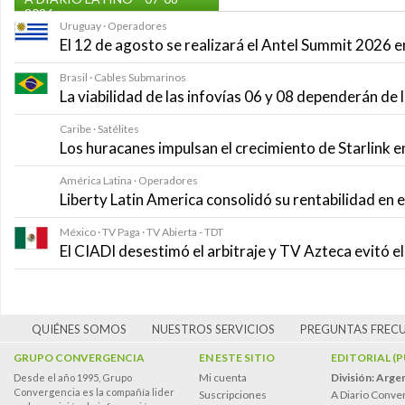
2026
Uruguay · Operadores
El 12 de agosto se realizará el Antel Summit 2026
Brasil · Cables Submarinos
La viabilidad de las infovías 06 y 08 dependerán de
Caribe · Satélites
Los huracanes impulsan el crecimiento de Starlink e
América Latina · Operadores
Liberty Latin America consolidó su rentabilidad en 
México · TV Paga · TV Abierta - TDT
El CIADI desestimó el arbitraje y TV Azteca evitó e
QUIÉNES SOMOS
NUESTROS SERVICIOS
PREGUNTAS FREC
GRUPO CONVERGENCIA
EN ESTE SITIO
EDITORIAL (
Mi cuenta
División: Arge
Desde el año 1995, Grupo
Convergencia es la compañía lider
Suscripciones
A Diario Conve