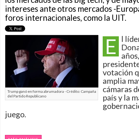
intereses ante otros mercados -Europa
foros internacionales, como la UIT.
E
l líd
Dona
años,
president
votación 
amplia may
cámaras d
Trump ganó en forma abrumadora - Crédito: Campaña
país y la m
del Partido Republicano
gobernaci
juego.