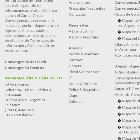
en la provisión de información
Anunciantes
Convergencia 
sobre el negocio de las
Preguntas frecuentes
Convergencia
telecomunicaciones en América
Contactos
Mapas de Conv
latina y el Caribe. Grupo
Mapas de 
Convergencia es reconocida y
Newsletter
en Argentin
respetada por la independencia y
rigurosidad de sus análisis,
A Diario Latino
Mapa de In
publicaciones e investigaciones
A Diario Argentino
Mapa del E
en el sector de Tecnologías de
Atlas y Anuari
Información y Comunicación en
Análisis
en Argentina
América latina.
Mobile Broadband
Publicaciones 
Internet
Convergencia Research
General
División: Améri
Convergencia Eventos
Fixed & Broadband
A Diario Latino
IT
INFORMACIÓN DE CONTACTO
Convergenciala
(www.converge
Media & Satellite
Oficina central:
Anuario TIC Amé
Policy & Regulation
Bolívar 547 - Piso 3 - Oficina 3
Mapas de Conve
C1066AAK
Maps
Buenos Aires - Argentina
Mapa de Bi
Calendar
Teléfono:
Mapa de Se
(+54 11) 4345-3036
Mapa de Sa
Fax: Extensión 523
Mapa de la
Mapa de M
en Uruguay
Mapa de M