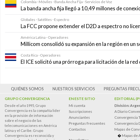
Colombia · Móviles · Banda Ancha Fija · Servicios de Voz
La banda ancha fija llegó a 10,49 millones de conexi
Globales · Satélites · Espectro
La FCC propone extender el D2D a espectro no lice
América Latina · Operadores
Millicom consolidó su expansión en la región en un
Costa Rica · Operadores
El ICE solicitó una prórroga para licitación de la r
QUIÉNES SOMOS
NUESTROS SERVICIOS
PREGUNTAS FREC
GRUPO CONVERGENCIA
EN ESTE SITIO
EDITORIAL (
Mi cuenta
División: Arge
Desde el año 1995, Grupo
Convergencia es la compañía lider
Suscripciones
A Diario Conve
en la provisión de información
Anunciantes
Convergencia 
sobre el negocio de las
Preguntas frecuentes
Convergencia
telecomunicaciones en América
Contactos
Mapas de Conv
latina y el Caribe. Grupo
Mapas de 
Convergencia es reconocida y