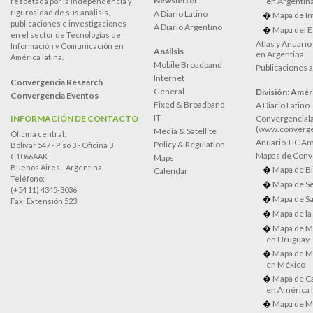
Newsletter
en Argentin
respetada por la independencia y
rigurosidad de sus análisis,
A Diario Latino
Mapa de In
publicaciones e investigaciones
A Diario Argentino
Mapa del E
en el sector de Tecnologías de
Atlas y Anuari
Información y Comunicación en
Análisis
en Argentina
América latina.
Mobile Broadband
Publicaciones 
Internet
Convergencia Research
General
División: Améri
Convergencia Eventos
Fixed & Broadband
A Diario Latino
IT
INFORMACIÓN DE CONTACTO
Convergenciala
(www.converge
Media & Satellite
Oficina central:
Anuario TIC Amé
Policy & Regulation
Bolívar 547 - Piso 3 - Oficina 3
Mapas de Conve
C1066AAK
Maps
Buenos Aires - Argentina
Mapa de Bi
Calendar
Teléfono:
Mapa de Se
(+54 11) 4345-3036
Mapa de Sa
Fax: Extensión 523
Mapa de la
Mapa de M
en Uruguay
Mapa de M
en México
Mapa de Ca
en América l
Mapa de M