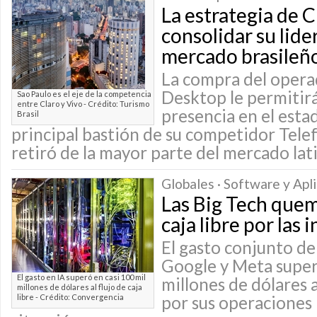
La estrategia de C
consolidar su lide
mercado brasileñ
La compra del opera
Desktop le permitirá
Sao Paulo es el eje de la competencia
entre Claro y Vivo - Crédito: Turismo
presencia en el esta
Brasil
principal bastión de su competidor Telef
retiró de la mayor parte del mercado la
Globales · Software y Apl
Las Big Tech quem
caja libre por las 
El gasto conjunto d
Google y Meta supe
El gasto en IA superó en casi 100 mil
millones de dólares 
millones de dólares al flujo de caja
libre - Crédito: Convergencia
por sus operaciones 