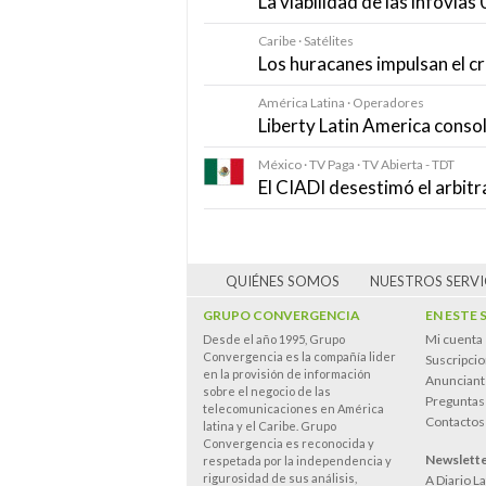
La viabilidad de las infovía
Caribe · Satélites
Los huracanes impulsan el cr
América Latina · Operadores
Liberty Latin America consol
México · TV Paga · TV Abierta - TDT
El CIADI desestimó el arbitr
QUIÉNES SOMOS
NUESTROS SERVI
GRUPO CONVERGENCIA
EN ESTE 
Mi cuenta
Desde el año 1995, Grupo
Convergencia es la compañía lider
Suscripci
en la provisión de información
Anunciant
sobre el negocio de las
Preguntas
telecomunicaciones en América
Contactos
latina y el Caribe. Grupo
Convergencia es reconocida y
Newslett
respetada por la independencia y
rigurosidad de sus análisis,
A Diario L