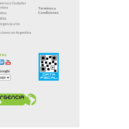
ierno y Ciudades
entina
Términos y
Condiciones
tina
dida
rgencia a los
s
ciones en Argentina
TAS
Google