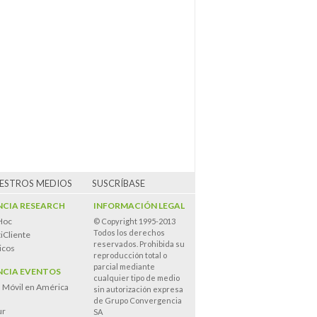
UESTROS MEDIOS
SUSCRÍBASE
CIA RESEARCH
INFORMACIÓN LEGAL
Hoc
© Copyright 1995-2013
Todos los derechos
iCliente
reservados. Prohibida su
icos
reproducción total o
parcial mediante
CIA EVENTOS
cualquier tipo de medio
n Móvil en América
sin autorización expresa
de Grupo Convergencia
ur
SA