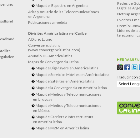
Redes de Gob
rgentino
Mapa del Espectro en Argentina
Digitales Arg
Atlas y Anuario de las Telecomunicaciones
NetNap Argen
en Argentina
Eventos a me
oadband
Publicaciones a medida
Premio Conve
Líderes de la
División: América latina y el Caribe
telecomunica
roadband
A Diario Latino
Convergencialatina
(www.convergencialatina.com)
tellite
Anuario TIC América latina
egulation
HERRAMIEN
Mapas de Convergencia Latina
Mapa de Big Players en América latina
Mapa de Servicios Móviles en América latina
Traducir con 
Mapa de Satélites en América latina
Mapa de la Convergencia en América latina
Mapa de Medios y Telecomunicaciones
en Uruguay
Mapa de Medios y Telecomunicaciones
en México
Mapa de Carriers e Infraestructura
en América latina
Mapa de M2M en América latina