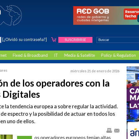
[¿Olvidó su contraseña?]
SUSCRIBIRSE
rnet
Fixed & Broadband
IT
Media & Satellite
Policy & Regulation
dores
miércoles 21 de enero de 2026
ón de los operadores con la
 Digitales
 la tendencia europea a sobre regular la actividad.
 de espectro y la posibilidad de actuar en todos los
 en uno de ellos.
os operadores europeos tenían altas