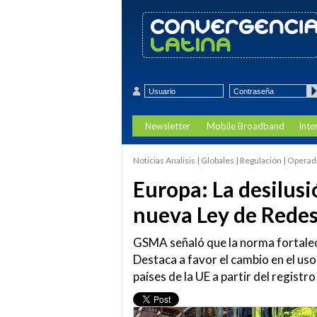
Newsletter
Mobile Broadband
Inte
Noticias Analisis | Globales | Regulación | Opera
Europa: La desilusi
nueva Ley de Redes
GSMA señaló que la norma fortalece
Destaca a favor el cambio en el uso
países de la UE a partir del registro