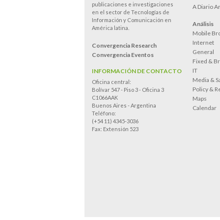
publicaciones e investigaciones
A Diario A
en el sector de Tecnologías de
Información y Comunicación en
Análisis
América latina.
Mobile Br
Internet
Convergencia Research
General
Convergencia Eventos
Fixed & B
IT
INFORMACIÓN DE CONTACTO
Media & Sa
Oficina central:
Policy & R
Bolívar 547 - Piso 3 - Oficina 3
C1066AAK
Maps
Buenos Aires - Argentina
Calendar
Teléfono:
(+54 11) 4345-3036
Fax: Extensión 523