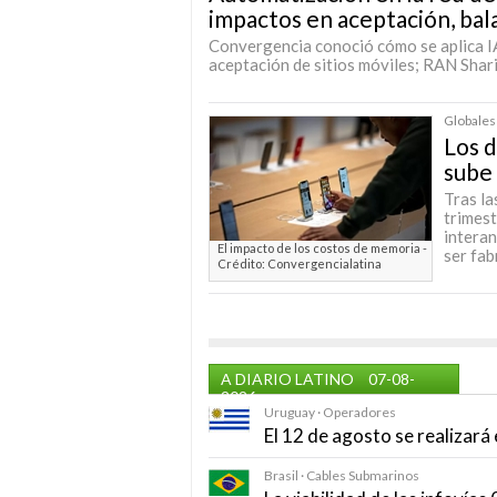
impactos en aceptación, bala
Convergencia conoció cómo se aplica IA
aceptación de sitios móviles; RAN Shari
Globales
Los 
sube 
Tras la
trimest
interan
El impacto de los costos de memoria -
ser fab
Crédito: Convergencialatina
A DIARIO LATINO
07-08-
2026
Uruguay · Operadores
El 12 de agosto se realizar
Brasil · Cables Submarinos