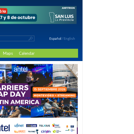
Español
/
English
Maps
Calendar