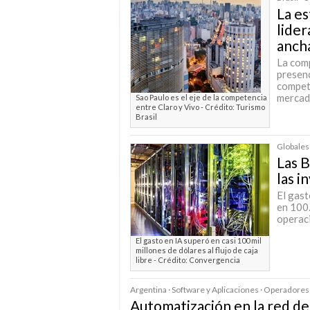
La es
lider
anch
La comp
presenc
competi
mercad
Sao Paulo es el eje de la competencia
entre Claro y Vivo - Crédito: Turismo
Brasil
Globales 
Las B
las i
El gas
en 100.
operaci
El gasto en IA superó en casi 100 mil
millones de dólares al flujo de caja
libre - Crédito: Convergencia
Argentina · Software y Aplicaciones · Operadores
Automatización en la red de