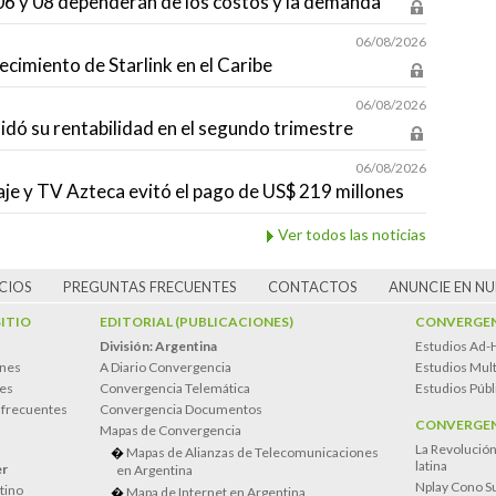
s 06 y 08 dependerán de los costos y la demanda
06/08/2026
ecimiento de Starlink en el Caribe
06/08/2026
idó su rentabilidad en el segundo trimestre
06/08/2026
aje y TV Azteca evitó el pago de US$ 219 millones
Ver todos las noticias
CIOS
PREGUNTAS FRECUENTES
CONTACTOS
ANUNCIE EN N
SITIO
EDITORIAL (PUBLICACIONES)
CONVERGEN
División: Argentina
Estudios Ad-
ones
A Diario Convergencia
Estudios Mult
es
Convergencia Telemática
Estudios Públ
 frecuentes
Convergencia Documentos
CONVERGEN
Mapas de Convergencia
La Revolució
Mapas de Alianzas de Telecomunicaciones
latina
er
en Argentina
Nplay Cono S
atino
Mapa de Internet en Argentina