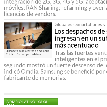
integración de 2G, 3G, 4G y 5G; aceptaci
móviles; RAN Sharing; refarming y overla
licencias de vendors.
Globales · Smartphones y 
Los despachos de
ingresan en un su
más acentuado
El impacto de los costos de memoria -
Tras las fuertes ven
Crédito: Convergencialatina
inteligentes en el pr
segundo mostró un fuerte descenso del 
indicó Omdia. Samsung se benefició por 
fabricante de memorias.
A DIARIO LATINO
06-08-
2026