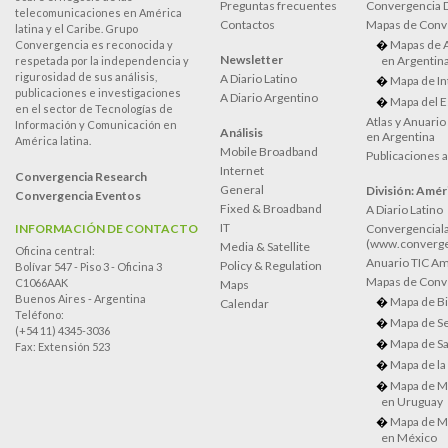
Preguntas frecuentes
Convergencia
telecomunicaciones en América
Contactos
Mapas de Conv
latina y el Caribe. Grupo
Mapas de 
Convergencia es reconocida y
Newsletter
en Argentin
respetada por la independencia y
rigurosidad de sus análisis,
A Diario Latino
Mapa de In
publicaciones e investigaciones
A Diario Argentino
Mapa del E
en el sector de Tecnologías de
Atlas y Anuari
Información y Comunicación en
Análisis
en Argentina
América latina.
Mobile Broadband
Publicaciones 
Internet
Convergencia Research
General
División: Améri
Convergencia Eventos
Fixed & Broadband
A Diario Latino
IT
INFORMACIÓN DE CONTACTO
Convergenciala
(www.converge
Media & Satellite
Oficina central:
Anuario TIC Amé
Policy & Regulation
Bolívar 547 - Piso 3 - Oficina 3
Mapas de Conve
C1066AAK
Maps
Buenos Aires - Argentina
Mapa de Bi
Calendar
Teléfono:
Mapa de Se
(+54 11) 4345-3036
Mapa de Sa
Fax: Extensión 523
Mapa de la
Mapa de M
en Uruguay
Mapa de M
en México