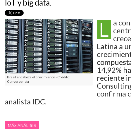
IoT y big data.
L
a con
centr
crece
Latina a u
crecimien
compuesta
14,92% ha
reciente 
Brasil encabeza el crecimiento - Crédito:
Convergencia
Consultin
confirma c
analista IDC.
MÁS ANÁLISIS