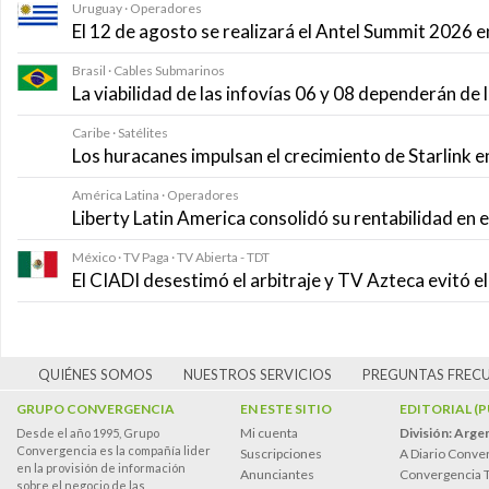
Uruguay · Operadores
El 12 de agosto se realizará el Antel Summit 2026
Brasil · Cables Submarinos
La viabilidad de las infovías 06 y 08 dependerán de
Caribe · Satélites
Los huracanes impulsan el crecimiento de Starlink e
América Latina · Operadores
Liberty Latin America consolidó su rentabilidad en 
México · TV Paga · TV Abierta - TDT
El CIADI desestimó el arbitraje y TV Azteca evitó e
QUIÉNES SOMOS
NUESTROS SERVICIOS
PREGUNTAS FREC
GRUPO CONVERGENCIA
EN ESTE SITIO
EDITORIAL (
Mi cuenta
División: Arge
Desde el año 1995, Grupo
Convergencia es la compañía lider
Suscripciones
A Diario Conve
en la provisión de información
Anunciantes
Convergencia 
sobre el negocio de las