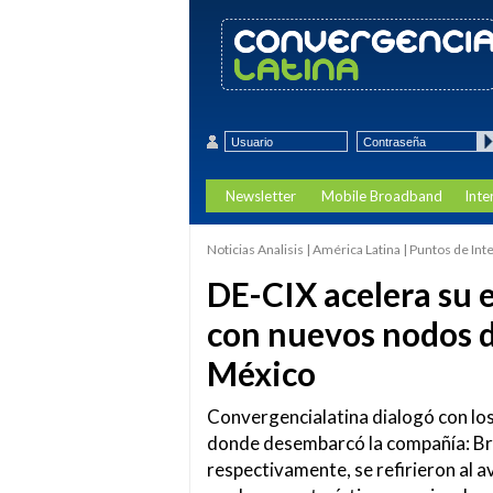
Newsletter
Mobile Broadband
Inte
Noticias Analisis | América Latina | Puntos de In
DE-CIX acelera su 
con nuevos nodos d
México
Convergencialatina dialogó con lo
donde desembarcó la compañía: Br
respectivamente, se refirieron al 