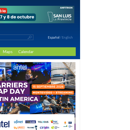
Español
/
English
Maps
Calendar