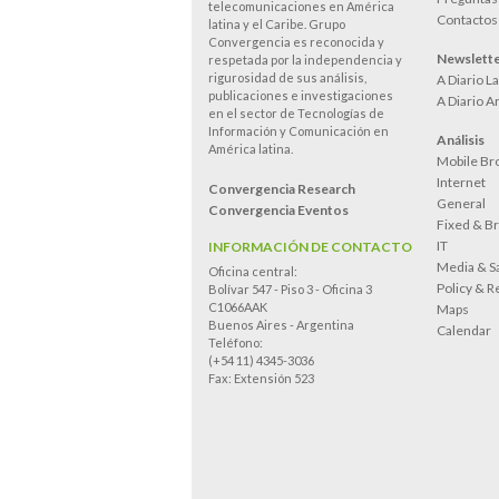
telecomunicaciones en América
Contactos
latina y el Caribe. Grupo
Convergencia es reconocida y
Newslett
respetada por la independencia y
rigurosidad de sus análisis,
A Diario L
publicaciones e investigaciones
A Diario A
en el sector de Tecnologías de
Información y Comunicación en
Análisis
América latina.
Mobile Br
Internet
Convergencia Research
General
Convergencia Eventos
Fixed & B
IT
INFORMACIÓN DE CONTACTO
Media & Sa
Oficina central:
Policy & R
Bolívar 547 - Piso 3 - Oficina 3
C1066AAK
Maps
Buenos Aires - Argentina
Calendar
Teléfono:
(+54 11) 4345-3036
Fax: Extensión 523