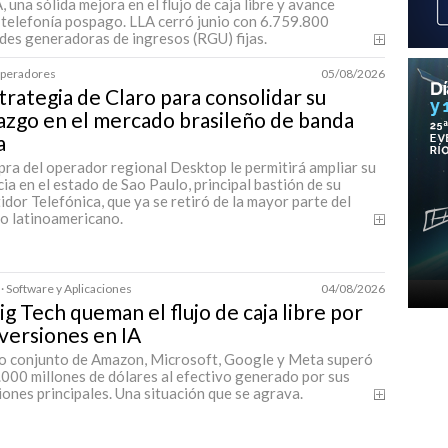
una sólida mejora en el flujo de caja libre y avance
 telefonía pospago. LLA cerró junio con 6.759.800
des generadoras de ingresos (RGU) fijas.
 Operadores
05/08/2026
trategia de Claro para consolidar su
azgo en el mercado brasileño de banda
a
ra del operador regional Desktop le permitirá ampliar su
ia en el estado de Sao Paulo, principal bastión de su
dor Telefónica, que ya se retiró de la mayor parte del
o latinoamericano.
· Software y Aplicaciones
04/08/2026
ig Tech queman el flujo de caja libre por
nversiones en IA
to conjunto de Amazon, Microsoft, Google y Meta superó
000 millones de dólares al efectivo generado por sus
ones principales. Una situación que se agrava.