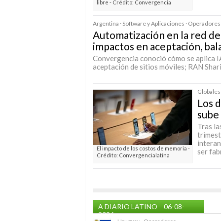
libre - Crédito: Convergencia
Argentina · Software y Aplicaciones · Operadores
Automatización en la red de
impactos en aceptación, bala
Convergencia conoció cómo se aplica IA
aceptación de sitios móviles; RAN Shari
Globales
Los 
sube 
Tras la
trimest
interan
El impacto de los costos de memoria -
ser fab
Crédito: Convergencialatina
A DIARIO LATINO
06-08-
2026