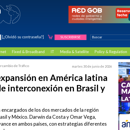
[¿Olvidó su contraseña?]
SUSCRIBIRSE
rnet
Fixed & Broadband
IT
Media & Satellite
Policy & Regulation
tercambio de Tráfico
martes 30 de junio de 2026
expansión en América latina
e interconexión en Brasil y
s encargados de los dos mercados de la región
asil y México. Darwin da Costa y Omar Vega,
avance en ambos países, con estrategias diferentes