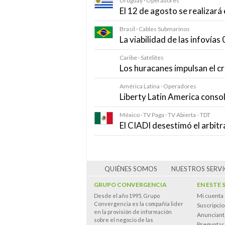
Uruguay · Operadores
El 12 de agosto se realizar
Brasil · Cables Submarinos
La viabilidad de las infovía
Caribe · Satélites
Los huracanes impulsan el cr
América Latina · Operadores
Liberty Latin America consol
México · TV Paga · TV Abierta - TDT
El CIADI desestimó el arbitr
QUIÉNES SOMOS
NUESTROS SERVI
GRUPO CONVERGENCIA
EN ESTE 
Mi cuenta
Desde el año 1995, Grupo
Convergencia es la compañía lider
Suscripci
en la provisión de información
Anunciant
sobre el negocio de las
Preguntas