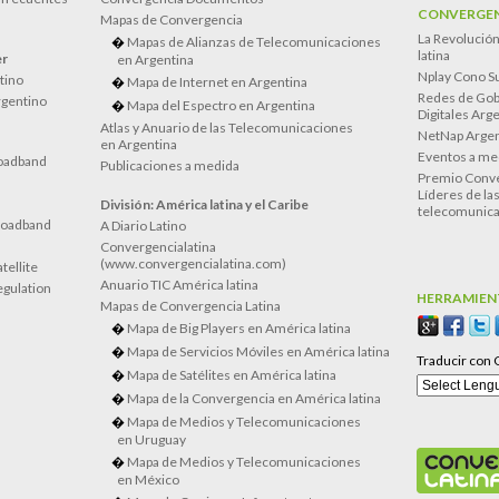
CONVERGEN
Mapas de Convergencia
La Revolució
Mapas de Alianzas de Telecomunicaciones
latina
er
en Argentina
Nplay Cono S
atino
Mapa de Internet en Argentina
Redes de Gob
rgentino
Mapa del Espectro en Argentina
Digitales Arg
Atlas y Anuario de las Telecomunicaciones
NetNap Argen
en Argentina
Eventos a me
oadband
Publicaciones a medida
Premio Conve
Líderes de la
División: América latina y el Caribe
telecomunica
roadband
A Diario Latino
Convergencialatina
(www.convergencialatina.com)
tellite
Anuario TIC América latina
egulation
HERRAMIEN
Mapas de Convergencia Latina
Mapa de Big Players en América latina
Mapa de Servicios Móviles en América latina
Traducir con 
Mapa de Satélites en América latina
Mapa de la Convergencia en América latina
Mapa de Medios y Telecomunicaciones
en Uruguay
Mapa de Medios y Telecomunicaciones
en México