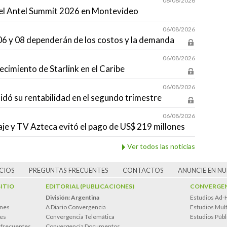
06/08/2026
á el Antel Summit 2026 en Montevideo
06/08/2026
s 06 y 08 dependerán de los costos y la demanda
06/08/2026
ecimiento de Starlink en el Caribe
06/08/2026
idó su rentabilidad en el segundo trimestre
06/08/2026
aje y TV Azteca evitó el pago de US$ 219 millones
Ver todos las noticias
CIOS
PREGUNTAS FRECUENTES
CONTACTOS
ANUNCIE EN N
SITIO
EDITORIAL (PUBLICACIONES)
CONVERGEN
División: Argentina
Estudios Ad-
ones
A Diario Convergencia
Estudios Mult
es
Convergencia Telemática
Estudios Públ
 frecuentes
Convergencia Documentos