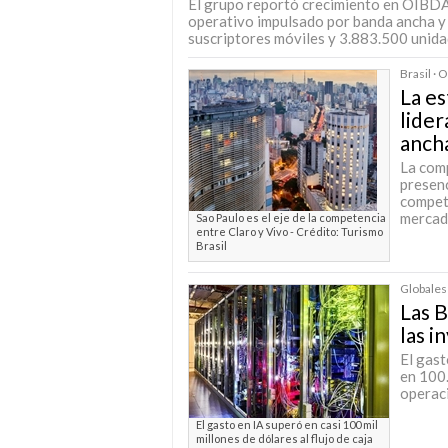
El grupo reportó crecimiento en OIBDA, 
operativo impulsado por banda ancha y
suscriptores móviles y 3.883.500 unida
Brasil ·
La es
lider
anch
La comp
presenc
competi
mercad
Sao Paulo es el eje de la competencia
entre Claro y Vivo - Crédito: Turismo
Brasil
Globales 
Las B
las i
El gas
en 100.
operaci
El gasto en IA superó en casi 100 mil
millones de dólares al flujo de caja