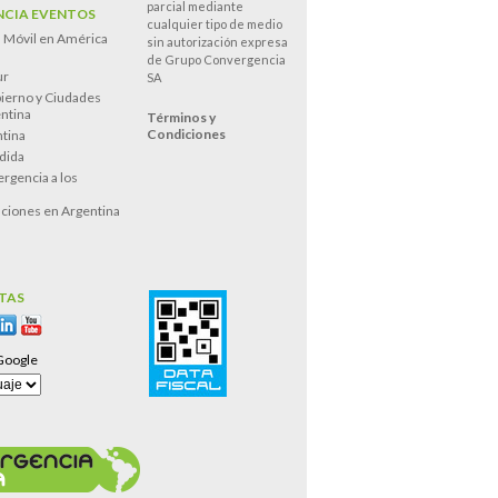
parcial mediante
CIA EVENTOS
cualquier tipo de medio
n Móvil en América
sin autorización expresa
de Grupo Convergencia
ur
SA
ierno y Ciudades
entina
Términos y
Condiciones
tina
dida
rgencia a los
s
ciones en Argentina
TAS
Google