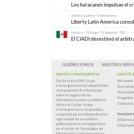
Los huracanes impulsan el cr
América Latina · Operadores
Liberty Latin America consol
México · TV Paga · TV Abierta - TDT
El CIADI desestimó el arbitr
QUIÉNES SOMOS
NUESTROS SERVI
GRUPO CONVERGENCIA
EN ESTE 
Mi cuenta
Desde el año 1995, Grupo
Convergencia es la compañía lider
Suscripci
en la provisión de información
Anunciant
sobre el negocio de las
Preguntas
telecomunicaciones en América
Contactos
latina y el Caribe. Grupo
Convergencia es reconocida y
Newslett
respetada por la independencia y
rigurosidad de sus análisis,
A Diario L
publicaciones e investigaciones
A Diario A
en el sector de Tecnologías de
Información y Comunicación en