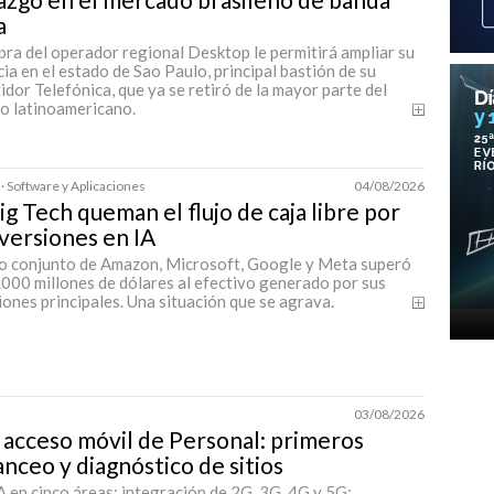
a
ra del operador regional Desktop le permitirá ampliar su
ia en el estado de Sao Paulo, principal bastión de su
dor Telefónica, que ya se retiró de la mayor parte del
o latinoamericano.
· Software y Aplicaciones
04/08/2026
ig Tech queman el flujo de caja libre por
nversiones en IA
to conjunto de Amazon, Microsoft, Google y Meta superó
000 millones de dólares al efectivo generado por sus
ones principales. Una situación que se agrava.
03/08/2026
 acceso móvil de Personal: primeros
nceo y diagnóstico de sitios
 en cinco áreas: integración de 2G, 3G, 4G y 5G;