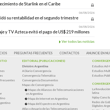
ecimiento de Starlink en el Caribe
06/08/2026
idó su rentabilidad en el segundo trimestre
06/08/2026
aje y TV Azteca evitó el pago de US$ 219 millones
Ver todos las noticias
CIOS
PREGUNTAS FRECUENTES
CONTACTOS
ANUNCIE EN N
SITIO
EDITORIAL (PUBLICACIONES)
CONVERGEN
División: Argentina
Estudios Ad-
ones
A Diario Convergencia
Estudios Mult
es
Convergencia Telemática
Estudios Públ
 frecuentes
Convergencia Documentos
CONVERGEN
Mapas de Convergencia
La Revolució
Mapas de Alianzas de Telecomunicaciones
latina
er
en Argentina
Nplay Cono S
atino
Mapa de Internet en Argentina
Redes de Gob
rgentino
Mapa del Espectro en Argentina
Digitales Arg
Atlas y Anuario de las Telecomunicaciones