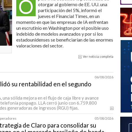
O
otorgar al gobierno de EE. UU. una
participación del 5%, informó el
jueves el Financial Times, en un
momento en que las empresas de IA enfrentan
un escrutinio en Washington por el posible uso
indebido de modelos avanzados y por si los
estadounidenses se beneficiarían de las enormes
valoraciones del sector.
Ver noticia completa
06/08/2026
lidó su rentabilidad en el segundo
una sólida mejora en el flujo de caja libre y avance
 telefonía pospago. LLA cerró junio con 6.759.800
des generadoras de ingresos (RGU) fijas.
 Operadores
05/08/2026
trategia de Claro para consolidar su
azgo en el mercado brasileño de banda