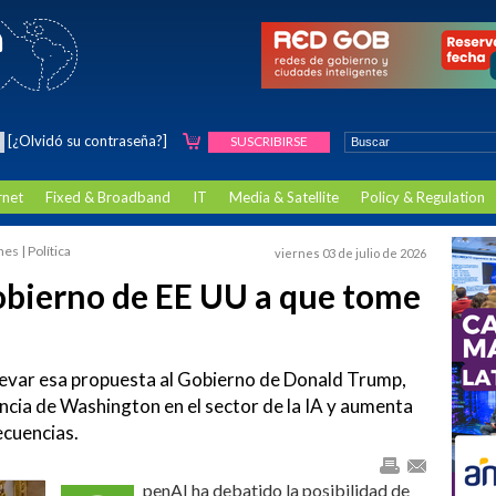
[¿Olvidó su contraseña?]
SUSCRIBIRSE
rnet
Fixed & Broadband
IT
Media & Satellite
Policy & Regulation
es | Política
viernes 03 de julio de 2026
obierno de EE UU a que tome
llevar esa propuesta al Gobierno de Donald Trump,
ncia de Washington en el sector de la IA y aumenta
ecuencias.
penAI ha debatido la posibilidad de