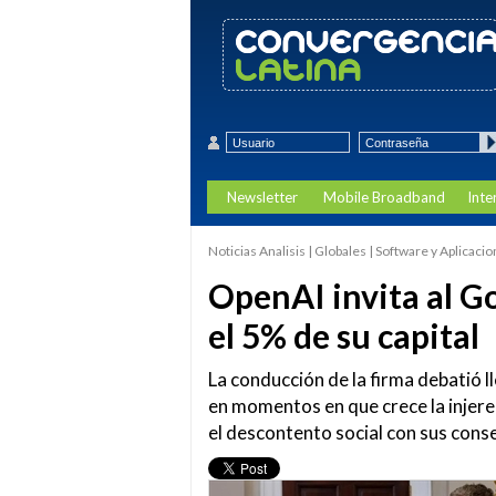
Newsletter
Mobile Broadband
Inte
Noticias Analisis | Globales | Software y Aplicacion
OpenAI invita al G
el 5% de su capital
La conducción de la firma debatió 
en momentos en que crece la injere
el descontento social con sus cons