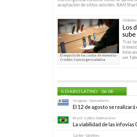
aceptación de sitios móviles; RAN Shari
Globales
Los 
sube 
Tras la
trimest
interan
El impacto de los costos de memoria -
ser fab
Crédito: Convergencialatina
A DIARIO LATINO
06-08-
2026
Uruguay · Operadores
El 12 de agosto se realizar
Brasil · Cables Submarinos
La viabilidad de las infovía
Caribe · Satélites