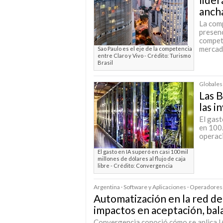
anch
La comp
presenc
competi
mercad
Sao Paulo es el eje de la competencia
entre Claro y Vivo - Crédito: Turismo
Brasil
Globales 
Las B
las i
El gas
en 100.
operaci
El gasto en IA superó en casi 100 mil
millones de dólares al flujo de caja
libre - Crédito: Convergencia
Argentina · Software y Aplicaciones · Operadores
Automatización en la red de
impactos en aceptación, bala
Convergencia conoció cómo se aplica IA