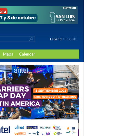
Español
/
English
Maps
Calendar