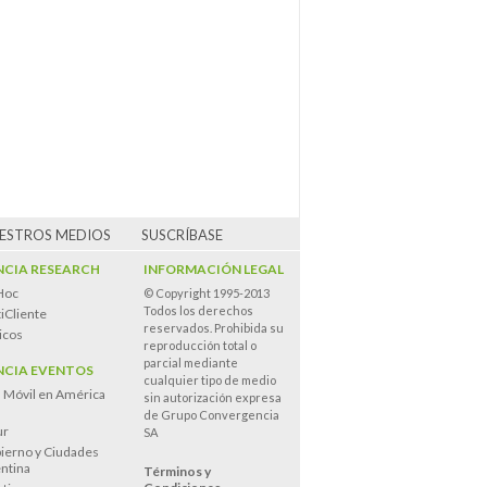
UESTROS MEDIOS
SUSCRÍBASE
CIA RESEARCH
INFORMACIÓN LEGAL
Hoc
© Copyright 1995-2013
Todos los derechos
iCliente
reservados. Prohibida su
icos
reproducción total o
parcial mediante
CIA EVENTOS
cualquier tipo de medio
n Móvil en América
sin autorización expresa
de Grupo Convergencia
ur
SA
ierno y Ciudades
entina
Términos y