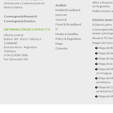
Atlas y Anuari
Información y Comunicación en
Análisis
en Argentina
América latina.
Mobile Broadband
Publicaciones 
Internet
Convergencia Research
General
División: Améri
Convergencia Eventos
Fixed & Broadband
A Diario Latino
IT
INFORMACIÓN DE CONTACTO
Convergenciala
(www.converge
Media & Satellite
Oficina central:
Anuario TIC Amé
Policy & Regulation
Bolívar 547 - Piso 3 - Oficina 3
Mapas de Conve
C1066AAK
Maps
Buenos Aires - Argentina
Mapa de Bi
Calendar
Teléfono:
Mapa de Se
(+54 11) 4345-3036
Mapa de Sa
Fax: Extensión 523
Mapa de la
Mapa de M
en Uruguay
Mapa de M
en México
Mapa de Ca
en América l
Mapa de M