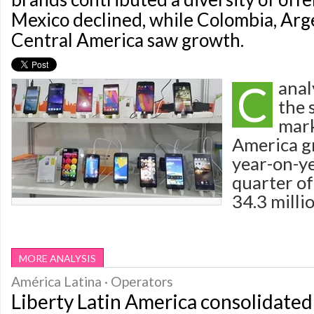
Mexico declined, while Colombia, Arg
Central America saw growth.
C
anal
the
mark
America g
year-on-ye
quarter of
34.3 millio
MORE ANALYSIS
América Latina · Operators
Liberty Latin America consolidated p