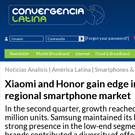
[Forgot your password?]
Newsletter
Mobile Broadband
Internet
Fixed & Broadband
Noticias Analisis | América Latina | Smartphones 
Xiaomi and Honor gain edge i
regional smartphone market
In the second quarter, growth reached
million units. Samsung maintained its 
strong presence in the low-end segme
brands contributed a diversity of offe