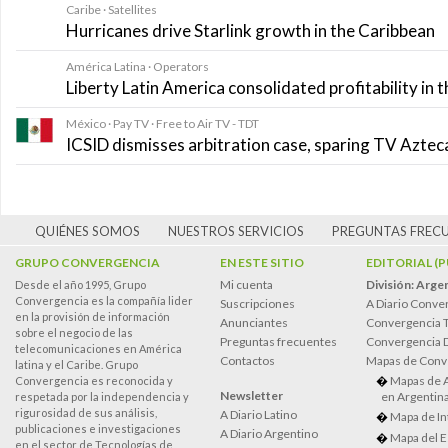
Caribe · Satellites
Hurricanes drive Starlink growth in the Caribbean
América Latina · Operators
Liberty Latin America consolidated profitability in 
México · Pay TV · Free to Air TV - TDT
ICSID dismisses arbitration case, sparing TV Azte
QUIÉNES SOMOS
NUESTROS SERVICIOS
PREGUNTAS FREC
GRUPO CONVERGENCIA
EN ESTE SITIO
EDITORIAL (
Mi cuenta
División: Arge
Desde el año 1995, Grupo
Convergencia es la compañía lider
Suscripciones
A Diario Conve
en la provisión de información
Anunciantes
Convergencia 
sobre el negocio de las
Preguntas frecuentes
Convergencia
telecomunicaciones en América
Contactos
Mapas de Conv
latina y el Caribe. Grupo
Mapas de 
Convergencia es reconocida y
Newsletter
en Argentin
respetada por la independencia y
rigurosidad de sus análisis,
A Diario Latino
Mapa de In
publicaciones e investigaciones
A Diario Argentino
Mapa del E
en el sector de Tecnologías de