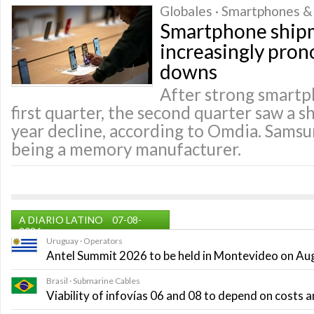
Globales · Smartphones &
Smartphone ship
increasingly pro
downs
After strong smartph
first quarter, the second quarter saw a 
year decline, according to Omdia. Sams
being a memory manufacturer.
A DIARIO LATINO
07-08-
2026
Uruguay · Operators
Antel Summit 2026 to be held in Montevideo on Au
Brasil · Submarine Cables
Viability of infovías 06 and 08 to depend on costs