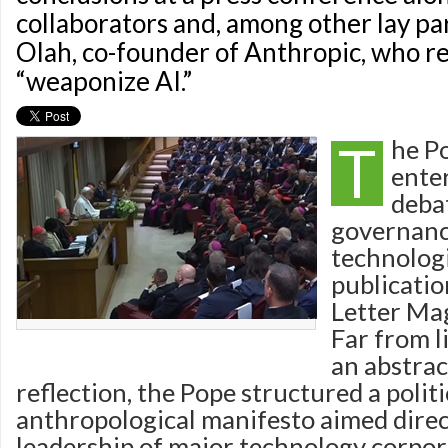
collaborators and, among other lay par
Olah, co-founder of Anthropic, who r
“weaponize AI.”
T
he P
ente
deba
governanc
technologi
publicatio
Letter Ma
Far from l
an abstrac
reflection, the Pope structured a polit
anthropological manifesto aimed direc
leadership of major technology corpor