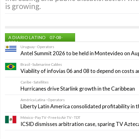
is growing.
A DIARIO LATINO
07-08-
2026
Uruguay · Operators
Antel Summit 2026 to be held in Montevideo on Au
Brasil · Submarine Cables
Viability of infovías 06 and 08 to depend on costs
Caribe · Satellites
Hurricanes drive Starlink growth in the Caribbean
América Latina · Operators
Liberty Latin America consolidated profitability in 
México · Pay TV · Free to Air TV - TDT
ICSID dismisses arbitration case, sparing TV Azte