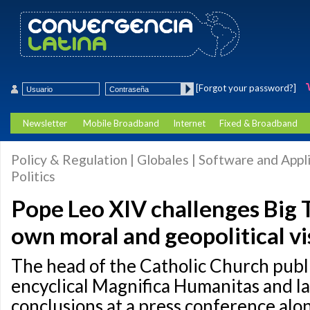
[Forgot your password?]
Newsletter
Mobile Broadband
Internet
Fixed & Broadband
Policy & Regulation | Globales | Software and Appli
Politics
Pope Leo XIV challenges Big 
own moral and geopolitical vi
The head of the Catholic Church publ
encyclical Magnifica Humanitas and la
conclusions at a press conference alon