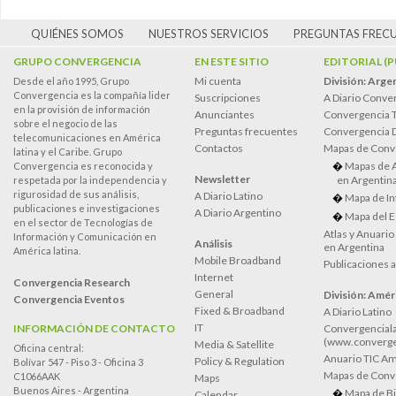
QUIÉNES SOMOS
NUESTROS SERVICIOS
PREGUNTAS FREC
GRUPO CONVERGENCIA
EN ESTE SITIO
EDITORIAL (
Mi cuenta
División: Arge
Desde el año 1995, Grupo
Convergencia es la compañía lider
Suscripciones
A Diario Conve
en la provisión de información
Anunciantes
Convergencia 
sobre el negocio de las
Preguntas frecuentes
Convergencia
telecomunicaciones en América
Contactos
Mapas de Conv
latina y el Caribe. Grupo
Mapas de 
Convergencia es reconocida y
Newsletter
en Argentin
respetada por la independencia y
rigurosidad de sus análisis,
A Diario Latino
Mapa de In
publicaciones e investigaciones
A Diario Argentino
Mapa del E
en el sector de Tecnologías de
Atlas y Anuari
Información y Comunicación en
Análisis
en Argentina
América latina.
Mobile Broadband
Publicaciones 
Internet
Convergencia Research
General
División: Améri
Convergencia Eventos
Fixed & Broadband
A Diario Latino
IT
INFORMACIÓN DE CONTACTO
Convergenciala
(www.converge
Media & Satellite
Oficina central:
Anuario TIC Amé
Policy & Regulation
Bolívar 547 - Piso 3 - Oficina 3
Mapas de Conve
C1066AAK
Maps
Buenos Aires - Argentina
Mapa de Bi
Calendar