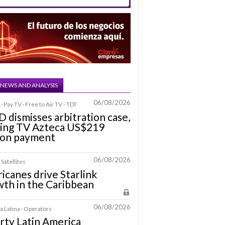
 NEWS AND ANALYSIS
06/08/2026
· Pay TV · Free to Air TV - TDT
D dismisses arbitration case,
ring TV Azteca US$219
ion payment
06/08/2026
 Satellites
icanes drive Starlink
th in the Caribbean
06/08/2026
 Latina · Operators
rty Latin America