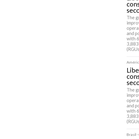
cons
sec
The g
impro
opera
and p
with 
3,883
(RGUs
América
Libe
cons
sec
The g
impro
opera
and p
with 
3,883
(RGUs
Brasil 