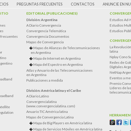
CIOS
PREGUNTAS FRECUENTES
CONTACTOS
ANUNCIE EN N
SITIO
EDITORIAL (PUBLICACIONES)
CONVERGEN
División: Argentina
Estudios Ad-
ones
A Diario Convergencia
Estudios Mult
es
Convergencia Telemática
Estudios Públ
 frecuentes
Convergencia Documentos
CONVERGEN
Mapas de Convergencia
La Revolució
Mapas de Alianzas de Telecomunicaciones
latina
er
en Argentina
Nplay Cono S
atino
Mapa de Internet en Argentina
Redes de Gob
rgentino
Mapa del Espectro en Argentina
Digitales Arg
Atlas y Anuario de las Telecomunicaciones
NetNap Argen
en Argentina
Eventos a me
oadband
Publicaciones a medida
Premio Conve
Líderes de la
División: América latina y el Caribe
telecomunica
roadband
A Diario Latino
Convergencialatina
(www.convergencialatina.com)
tellite
Anuario TIC América latina
egulation
HERRAMIEN
Mapas de Convergencia Latina
Mapa de Big Players en América latina
Mapa de Servicios Móviles en América latina