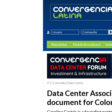
Newsletter
Mobile Broadband
Inte
IT | | Colombia | Data Center
Data Center Associ
document for Colo
Carolina Cortés is a founding part