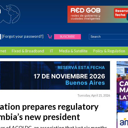
[Forgot your password?]
SUSCRIBE
rnet
Fixed & Broadband
IT
Media & Satellite
Policy & Regulation
Tuesday, April 21, 2026
ation prepares regulatory
mbia’s new president
ner of ACOLDC, an association that just six months