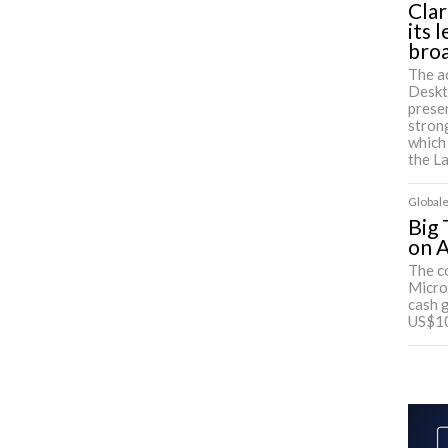
Clar
its 
bro
The a
Deskt
presen
strong
which
the L
Globale
Big 
on A
The c
Micro
cash 
US$100