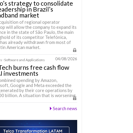
o’s strategy to consolidate
leadership in Brazil’s
adband market
cquisition of regional operator
op will allow the company to expand its
ce in the state of São Paulo, the main
hold of its competitor Telefónica,
 has already withdrawn from most of
atin American market.
04/08/2026
s · Software and Applications
Tech burns free cash flow
I investments
ombined spending by Amazon,
soft, Google and Meta exceeded the
generated by their core operations by
 billion. A situation that is worsening.
Search news