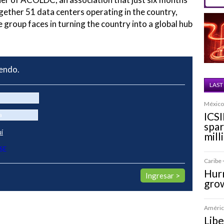
ogether 51 data centers operating in the country,
e group faces in turning the country into a global hub
yendo.
LAST
México 
ICSI
spa
uí
mill
SE
Caribe ·
Hurr
grow
América
Libe