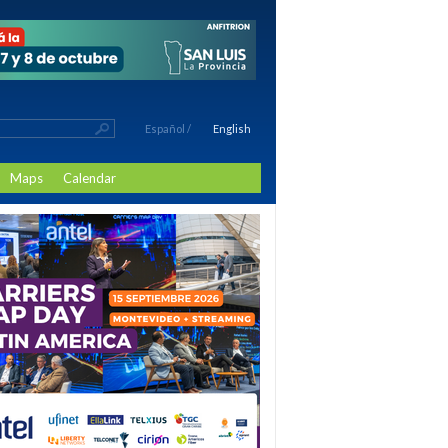
Español
/
English
Maps
Calendar