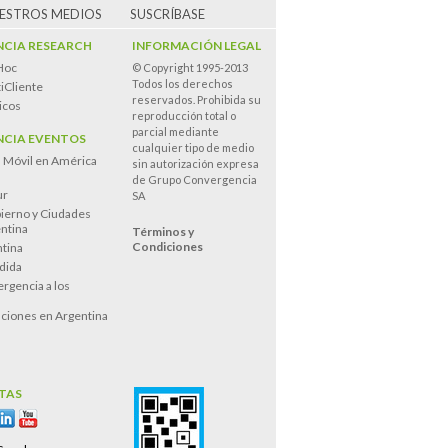
UESTROS MEDIOS
SUSCRÍBASE
CIA RESEARCH
INFORMACIÓN LEGAL
Hoc
© Copyright 1995-2013
Todos los derechos
iCliente
reservados. Prohibida su
icos
reproducción total o
parcial mediante
CIA EVENTOS
cualquier tipo de medio
n Móvil en América
sin autorización expresa
de Grupo Convergencia
ur
SA
ierno y Ciudades
entina
Términos y
Condiciones
tina
dida
rgencia a los
s
ciones en Argentina
TAS