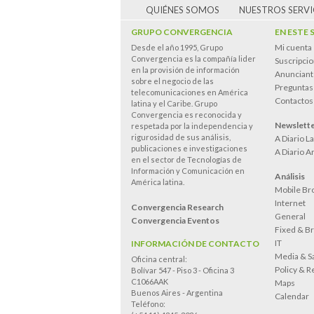
QUIÉNES SOMOS
NUESTROS SERVI
GRUPO CONVERGENCIA
EN ESTE 
Mi cuenta
Desde el año 1995, Grupo
Convergencia es la compañía lider
Suscripci
en la provisión de información
Anunciant
sobre el negocio de las
Preguntas
telecomunicaciones en América
Contactos
latina y el Caribe. Grupo
Convergencia es reconocida y
Newslett
respetada por la independencia y
rigurosidad de sus análisis,
A Diario L
publicaciones e investigaciones
A Diario A
en el sector de Tecnologías de
Información y Comunicación en
Análisis
América latina.
Mobile Br
Internet
Convergencia Research
General
Convergencia Eventos
Fixed & B
IT
INFORMACIÓN DE CONTACTO
Media & Sa
Oficina central:
Policy & R
Bolívar 547 - Piso 3 - Oficina 3
C1066AAK
Maps
Buenos Aires - Argentina
Calendar
Teléfono: