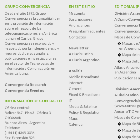
GRUPO CONVERGENCIA
EN ESTE SITIO
EDITORIAL (
Mi cuenta
División: Arge
Desde el año 1995, Grupo
Convergencia es la compañía lider
Suscripciones
A Diario Conve
en la provisión de información
Anunciantes
Convergencia 
sobre el negocio de las
Preguntas frecuentes
Convergencia
telecomunicaciones en América
Contactos
Mapas de Conv
latina y el Caribe. Grupo
Mapas de 
Convergencia es reconocida y
Newsletter
en Argentin
respetada por la independencia y
rigurosidad de sus análisis,
A Diario Latino
Mapa de In
publicaciones e investigaciones
A Diario Argentino
Mapa del E
en el sector de Tecnologías de
Atlas y Anuari
Información y Comunicación en
Análisis
en Argentina
América latina.
Mobile Broadband
Publicaciones 
Internet
Convergencia Research
General
División: Améri
Convergencia Eventos
Fixed & Broadband
A Diario Latino
IT
INFORMACIÓN DE CONTACTO
Convergenciala
(www.converge
Media & Satellite
Oficina central:
Anuario TIC Amé
Policy & Regulation
Bolívar 547 - Piso 3 - Oficina 3
Mapas de Conve
C1066AAK
Maps
Buenos Aires - Argentina
Mapa de Bi
Calendar
Teléfono:
Mapa de Se
(+54 11) 4345-3036
Mapa de Sa
Fax: Extensión 523