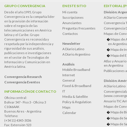
GRUPO CONVERGENCIA
EN ESTE SITIO
EDITORIAL (
Mi cuenta
División: Arge
Desde el año 1995, Grupo
Convergencia es la compañía lider
Suscripciones
A Diario Conve
en la provisión de información
Anunciantes
Convergencia 
sobre el negocio de las
Preguntas frecuentes
Convergencia
telecomunicaciones en América
Contactos
Mapas de Conv
latina y el Caribe. Grupo
Mapas de 
Convergencia es reconocida y
Newsletter
en Argentin
respetada por la independencia y
rigurosidad de sus análisis,
A Diario Latino
Mapa de In
publicaciones e investigaciones
A Diario Argentino
Mapa del E
en el sector de Tecnologías de
Atlas y Anuari
Información y Comunicación en
Análisis
en Argentina
América latina.
Mobile Broadband
Publicaciones 
Internet
Convergencia Research
General
División: Améri
Convergencia Eventos
Fixed & Broadband
A Diario Latino
IT
INFORMACIÓN DE CONTACTO
Convergenciala
(www.converge
Media & Satellite
Oficina central:
Anuario TIC Amé
Policy & Regulation
Bolívar 547 - Piso 3 - Oficina 3
Mapas de Conve
C1066AAK
Maps
Buenos Aires - Argentina
Mapa de Bi
Calendar
Teléfono:
Mapa de Se
(+54 11) 4345-3036
Mapa de Sa
Fax: Extensión 523