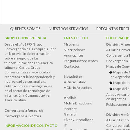
QUIÉNES SOMOS
NUESTROS SERVICIOS
PREGUNTAS FREC
GRUPO CONVERGENCIA
EN ESTE SITIO
EDITORIAL (
Mi cuenta
División: Arge
Desde el año 1995, Grupo
Convergencia es la compañía lider
Suscripciones
A Diario Conve
en la provisión de información
Anunciantes
Convergencia 
sobre el negocio de las
Preguntas frecuentes
Convergencia
telecomunicaciones en América
Contactos
Mapas de Conv
latina y el Caribe. Grupo
Mapas de 
Convergencia es reconocida y
Newsletter
en Argentin
respetada por la independencia y
rigurosidad de sus análisis,
A Diario Latino
Mapa de In
publicaciones e investigaciones
A Diario Argentino
Mapa del E
en el sector de Tecnologías de
Atlas y Anuari
Información y Comunicación en
Análisis
en Argentina
América latina.
Mobile Broadband
Publicaciones 
Internet
Convergencia Research
General
División: Améri
Convergencia Eventos
Fixed & Broadband
A Diario Latino
IT
INFORMACIÓN DE CONTACTO
Convergenciala
(www.converge