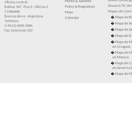
Media & Satellite
Oficina central:
Anuario TIC Amé
Policy & Regulation
Bolívar 547 - Piso 3 - Oficina 3
Mapas de Conve
C1066AAK
Maps
Buenos Aires - Argentina
Mapa de Bi
Calendar
Teléfono:
Mapa de Se
(+54 11) 4345-3036
Mapa de Sa
Fax: Extensión 523
Mapa de la
Mapa de M
en Uruguay
Mapa de M
en México
Mapa de Ca
en América l
Mapa de M