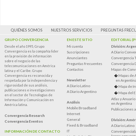
QUIÉNES SOMOS
NUESTROS SERVICIOS
PREGUNTAS FREC
GRUPO CONVERGENCIA
EN ESTE SITIO
EDITORIAL (
Mi cuenta
División: Arge
Desde el año 1995, Grupo
Convergencia es la compañía lider
Suscripciones
A Diario Conve
en la provisión de información
Anunciantes
Convergencia 
sobre el negocio de las
Preguntas frecuentes
Convergencia
telecomunicaciones en América
Contactos
Mapas de Conv
latina y el Caribe. Grupo
Mapas de 
Convergencia es reconocida y
Newsletter
en Argentin
respetada por la independencia y
rigurosidad de sus análisis,
A Diario Latino
Mapa de In
publicaciones e investigaciones
A Diario Argentino
Mapa del E
en el sector de Tecnologías de
Atlas y Anuari
Información y Comunicación en
Análisis
en Argentina
América latina.
Mobile Broadband
Publicaciones 
Internet
Convergencia Research
General
División: Améri
Convergencia Eventos
Fixed & Broadband
A Diario Latino
IT
INFORMACIÓN DE CONTACTO
Convergenciala
(www.converge