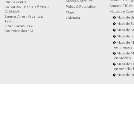
Media & Satellite
Oficina central:
Anuario TIC Amé
Policy & Regulation
Bolívar 547 - Piso 3 - Oficina 3
Mapas de Conve
C1066AAK
Maps
Buenos Aires - Argentina
Mapa de Bi
Calendar
Teléfono:
Mapa de Se
(+54 11) 4345-3036
Mapa de Sa
Fax: Extensión 523
Mapa de la
Mapa de M
en Uruguay
Mapa de M
en México
Mapa de Ca
en América l
Mapa de M