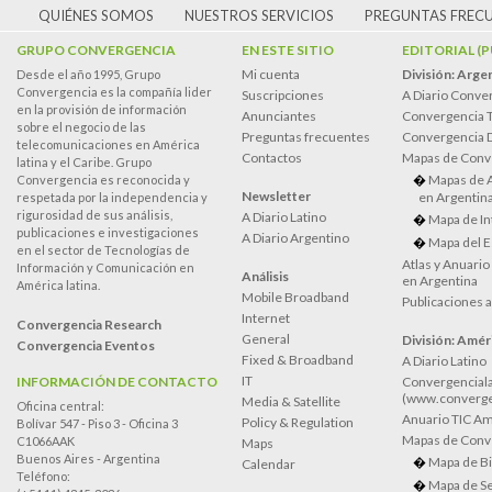
QUIÉNES SOMOS
NUESTROS SERVICIOS
PREGUNTAS FREC
GRUPO CONVERGENCIA
EN ESTE SITIO
EDITORIAL (
Mi cuenta
División: Arge
Desde el año 1995, Grupo
Convergencia es la compañía lider
Suscripciones
A Diario Conve
en la provisión de información
Anunciantes
Convergencia 
sobre el negocio de las
Preguntas frecuentes
Convergencia
telecomunicaciones en América
Contactos
Mapas de Conv
latina y el Caribe. Grupo
Mapas de 
Convergencia es reconocida y
Newsletter
en Argentin
respetada por la independencia y
rigurosidad de sus análisis,
A Diario Latino
Mapa de In
publicaciones e investigaciones
A Diario Argentino
Mapa del E
en el sector de Tecnologías de
Atlas y Anuari
Información y Comunicación en
Análisis
en Argentina
América latina.
Mobile Broadband
Publicaciones 
Internet
Convergencia Research
General
División: Améri
Convergencia Eventos
Fixed & Broadband
A Diario Latino
IT
INFORMACIÓN DE CONTACTO
Convergenciala
(www.converge
Media & Satellite
Oficina central:
Anuario TIC Amé
Policy & Regulation
Bolívar 547 - Piso 3 - Oficina 3
Mapas de Conve
C1066AAK
Maps
Buenos Aires - Argentina
Mapa de Bi
Calendar
Teléfono:
Mapa de Se