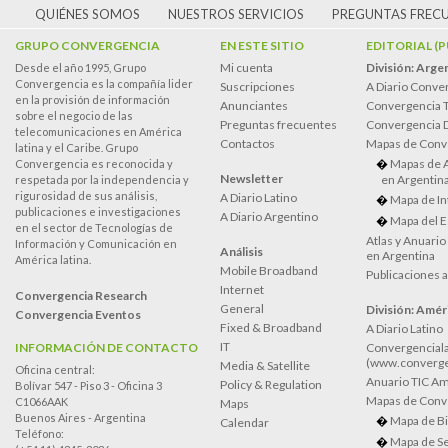
QUIÉNES SOMOS
NUESTROS SERVICIOS
PREGUNTAS FREC
GRUPO CONVERGENCIA
EN ESTE SITIO
EDITORIAL (
Mi cuenta
División: Arge
Desde el año 1995, Grupo
Convergencia es la compañía lider
Suscripciones
A Diario Conve
en la provisión de información
Anunciantes
Convergencia 
sobre el negocio de las
Preguntas frecuentes
Convergencia
telecomunicaciones en América
Contactos
Mapas de Conv
latina y el Caribe. Grupo
Mapas de 
Convergencia es reconocida y
Newsletter
en Argentin
respetada por la independencia y
rigurosidad de sus análisis,
A Diario Latino
Mapa de In
publicaciones e investigaciones
A Diario Argentino
Mapa del E
en el sector de Tecnologías de
Atlas y Anuari
Información y Comunicación en
Análisis
en Argentina
América latina.
Mobile Broadband
Publicaciones 
Internet
Convergencia Research
General
División: Améri
Convergencia Eventos
Fixed & Broadband
A Diario Latino
IT
INFORMACIÓN DE CONTACTO
Convergenciala
(www.converge
Media & Satellite
Oficina central:
Anuario TIC Amé
Policy & Regulation
Bolívar 547 - Piso 3 - Oficina 3
Mapas de Conve
C1066AAK
Maps
Buenos Aires - Argentina
Mapa de Bi
Calendar
Teléfono:
Mapa de Se