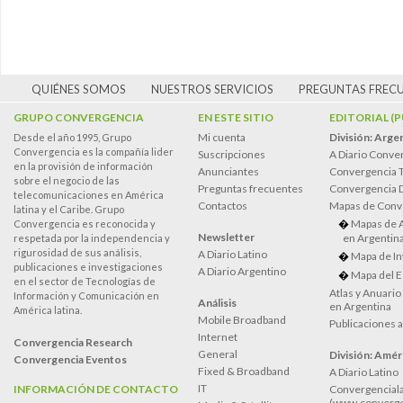
QUIÉNES SOMOS
NUESTROS SERVICIOS
PREGUNTAS FREC
GRUPO CONVERGENCIA
EN ESTE SITIO
EDITORIAL (
Mi cuenta
División: Arge
Desde el año 1995, Grupo
Convergencia es la compañía lider
Suscripciones
A Diario Conve
en la provisión de información
Anunciantes
Convergencia 
sobre el negocio de las
Preguntas frecuentes
Convergencia
telecomunicaciones en América
Contactos
Mapas de Conv
latina y el Caribe. Grupo
Mapas de 
Convergencia es reconocida y
Newsletter
en Argentin
respetada por la independencia y
rigurosidad de sus análisis,
A Diario Latino
Mapa de In
publicaciones e investigaciones
A Diario Argentino
Mapa del E
en el sector de Tecnologías de
Atlas y Anuari
Información y Comunicación en
Análisis
en Argentina
América latina.
Mobile Broadband
Publicaciones 
Internet
Convergencia Research
General
División: Améri
Convergencia Eventos
Fixed & Broadband
A Diario Latino
IT
INFORMACIÓN DE CONTACTO
Convergenciala
(www.converge