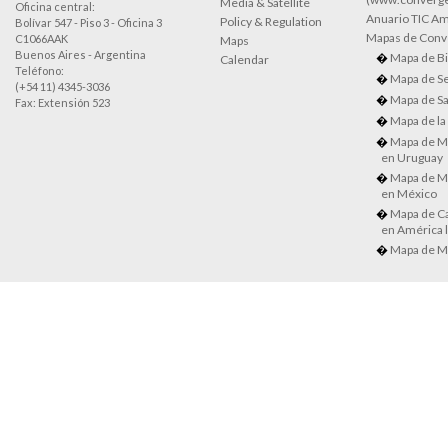
Media & Satellite
Oficina central:
Anuario TIC Amé
Policy & Regulation
Bolívar 547 - Piso 3 - Oficina 3
Mapas de Conve
C1066AAK
Maps
Buenos Aires - Argentina
Mapa de Bi
Calendar
Teléfono:
Mapa de Se
(+54 11) 4345-3036
Mapa de Sa
Fax: Extensión 523
Mapa de la
Mapa de M
en Uruguay
Mapa de M
en México
Mapa de Ca
en América l
Mapa de M