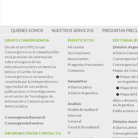
QUIÉNES SOMOS
NUESTROS SERVICIOS
PREGUNTAS FREC
GRUPO CONVERGENCIA
EN ESTE SITIO
EDITORIAL (
Mi cuenta
División: Arge
Desde el año 1995, Grupo
Convergencia es la compañía lider
Suscripciones
A Diario Conve
en la provisión de información
Anunciantes
Convergencia 
sobre el negocio de las
Preguntas frecuentes
Convergencia
telecomunicaciones en América
Contactos
Mapas de Conv
latina y el Caribe. Grupo
Mapas de 
Convergencia es reconocida y
Newsletter
en Argentin
respetada por la independencia y
rigurosidad de sus análisis,
A Diario Latino
Mapa de In
publicaciones e investigaciones
A Diario Argentino
Mapa del E
en el sector de Tecnologías de
Atlas y Anuari
Información y Comunicación en
Análisis
en Argentina
América latina.
Mobile Broadband
Publicaciones 
Internet
Convergencia Research
General
División: Améri
Convergencia Eventos
Fixed & Broadband
A Diario Latino
IT
INFORMACIÓN DE CONTACTO
Convergenciala
(www.converge