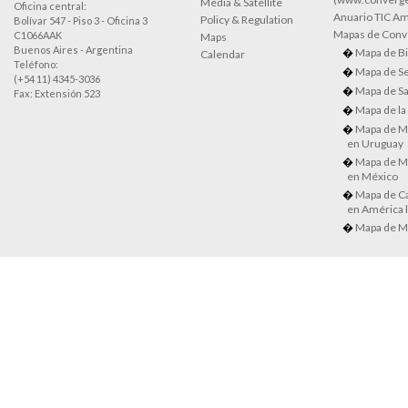
Media & Satellite
Oficina central:
Anuario TIC Amé
Policy & Regulation
Bolívar 547 - Piso 3 - Oficina 3
Mapas de Conve
C1066AAK
Maps
Buenos Aires - Argentina
Mapa de Bi
Calendar
Teléfono:
Mapa de Se
(+54 11) 4345-3036
Mapa de Sa
Fax: Extensión 523
Mapa de la
Mapa de M
en Uruguay
Mapa de M
en México
Mapa de Ca
en América l
Mapa de M