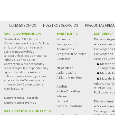
QUIÉNES SOMOS
NUESTROS SERVICIOS
PREGUNTAS FREC
GRUPO CONVERGENCIA
EN ESTE SITIO
EDITORIAL (
Mi cuenta
División: Arge
Desde el año 1995, Grupo
Convergencia es la compañía lider
Suscripciones
A Diario Conve
en la provisión de información
Anunciantes
Convergencia 
sobre el negocio de las
Preguntas frecuentes
Convergencia
telecomunicaciones en América
Contactos
Mapas de Conv
latina y el Caribe. Grupo
Mapas de 
Convergencia es reconocida y
Newsletter
en Argentin
respetada por la independencia y
rigurosidad de sus análisis,
A Diario Latino
Mapa de In
publicaciones e investigaciones
A Diario Argentino
Mapa del E
en el sector de Tecnologías de
Atlas y Anuari
Información y Comunicación en
Análisis
en Argentina
América latina.
Mobile Broadband
Publicaciones 
Internet
Convergencia Research
General
División: Améri
Convergencia Eventos
Fixed & Broadband
A Diario Latino
IT
INFORMACIÓN DE CONTACTO
Convergenciala
(www.converge