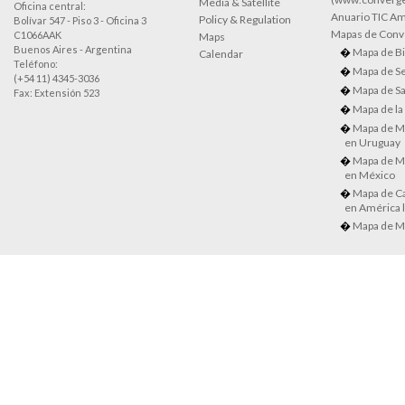
Media & Satellite
Oficina central:
Anuario TIC Amé
Policy & Regulation
Bolívar 547 - Piso 3 - Oficina 3
Mapas de Conve
C1066AAK
Maps
Buenos Aires - Argentina
Mapa de Bi
Calendar
Teléfono:
Mapa de Se
(+54 11) 4345-3036
Mapa de Sa
Fax: Extensión 523
Mapa de la
Mapa de M
en Uruguay
Mapa de M
en México
Mapa de Ca
en América l
Mapa de M