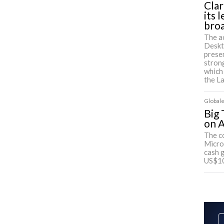
Clar
its 
bro
The a
Deskt
presen
strong
which
the L
Globale
Big 
on A
The c
Micro
cash 
US$100