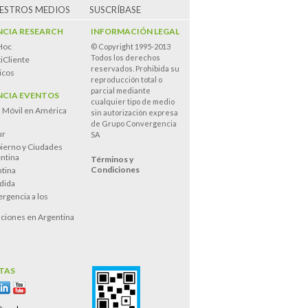
UESTROS MEDIOS
SUSCRÍBASE
CIA RESEARCH
INFORMACIÓN LEGAL
Hoc
© Copyright 1995-2013
Todos los derechos
iCliente
reservados. Prohibida su
icos
reproducción total o
parcial mediante
CIA EVENTOS
cualquier tipo de medio
n Móvil en América
sin autorización expresa
de Grupo Convergencia
ur
SA
ierno y Ciudades
entina
Términos y
Condiciones
tina
dida
rgencia a los
s
ciones en Argentina
TAS