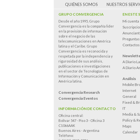
QUIÉNES SOMOS
NUESTROS SERVI
GRUPO CONVERGENCIA
EN ESTE 
Mi cuenta
Desde el año 1995, Grupo
Convergencia es la compañía lider
Suscripci
en la provisión de información
Anunciant
sobre el negocio de las
Preguntas
telecomunicaciones en América
Contactos
latina y el Caribe. Grupo
Convergencia es reconocida y
Newslett
respetada por la independencia y
rigurosidad de sus análisis,
A Diario L
publicaciones e investigaciones
A Diario A
en el sector de Tecnologías de
Información y Comunicación en
Análisis
América latina.
Mobile Br
Internet
Convergencia Research
General
Convergencia Eventos
Fixed & B
IT
INFORMACIÓN DE CONTACTO
Media & Sa
Oficina central:
Policy & R
Bolívar 547 - Piso 3 - Oficina 3
C1066AAK
Maps
Buenos Aires - Argentina
Calendar
Teléfono: