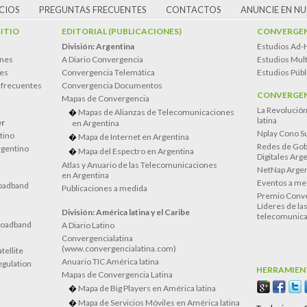
CIOS
PREGUNTAS FRECUENTES
CONTACTOS
ANUNCIE EN N
SITIO
EDITORIAL (PUBLICACIONES)
CONVERGEN
División: Argentina
Estudios Ad-
ones
A Diario Convergencia
Estudios Mult
es
Convergencia Telemática
Estudios Públ
 frecuentes
Convergencia Documentos
CONVERGEN
Mapas de Convergencia
La Revolució
Mapas de Alianzas de Telecomunicaciones
latina
er
en Argentina
Nplay Cono S
atino
Mapa de Internet en Argentina
Redes de Gob
rgentino
Mapa del Espectro en Argentina
Digitales Arg
Atlas y Anuario de las Telecomunicaciones
NetNap Argen
en Argentina
Eventos a me
oadband
Publicaciones a medida
Premio Conve
Líderes de la
División: América latina y el Caribe
telecomunica
roadband
A Diario Latino
Convergencialatina
(www.convergencialatina.com)
tellite
Anuario TIC América latina
egulation
HERRAMIEN
Mapas de Convergencia Latina
Mapa de Big Players en América latina
Mapa de Servicios Móviles en América latina