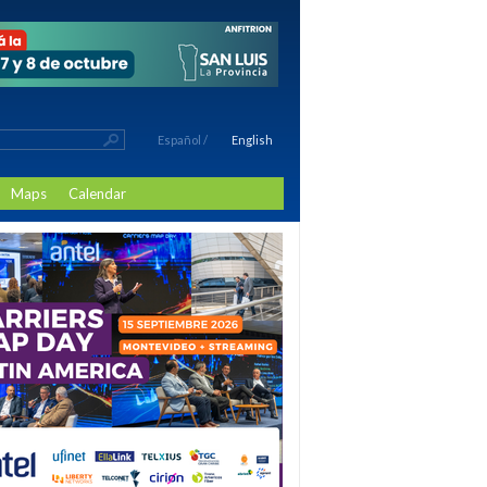
Español
/
English
Maps
Calendar