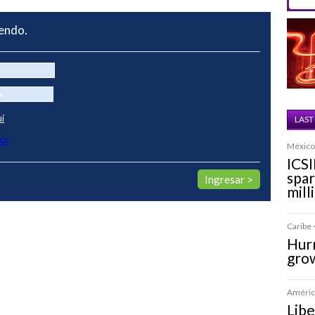
yendo.
uí
LAST
SE
México 
ICSI
spa
mill
Caribe ·
Hurr
grow
América
Libe