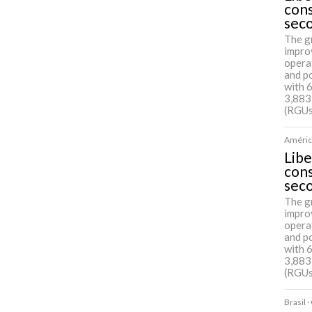
cons
sec
The g
impro
opera
and p
with 
3,883
(RGUs
América
Libe
cons
sec
The g
impro
opera
and p
with 
3,883
(RGUs
Brasil 