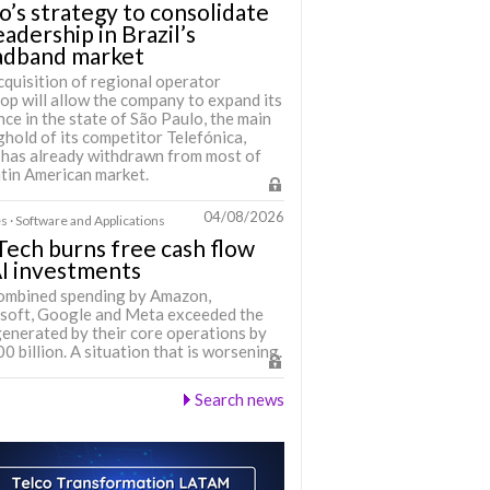
o’s strategy to consolidate
leadership in Brazil’s
adband market
cquisition of regional operator
op will allow the company to expand its
ce in the state of São Paulo, the main
hold of its competitor Telefónica,
 has already withdrawn from most of
atin American market.
04/08/2026
s · Software and Applications
Tech burns free cash flow
I investments
ombined spending by Amazon,
soft, Google and Meta exceeded the
generated by their core operations by
 billion. A situation that is worsening.
Search news