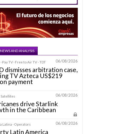
 NEWS AND ANALYSIS
06/08/2026
· Pay TV · Free to Air TV - TDT
D dismisses arbitration case,
ring TV Azteca US$219
ion payment
06/08/2026
 Satellites
icanes drive Starlink
th in the Caribbean
06/08/2026
 Latina · Operators
rty Latin America