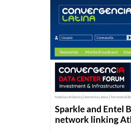
Newsletter
Mobile Broadband
Inte
Noticias A Diario | | América Latina | Terrestrial
Sparkle and Entel B
network linking Atl