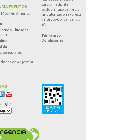
parcial mediante
CIA EVENTOS
cualquier tipo de medio
n Móvil en América
sin autorización expresa
de Grupo Convergencia
ur
SA
ierno y Ciudades
entina
Términos y
Condiciones
tina
dida
rgencia a los
s
ciones en Argentina
TAS
Google