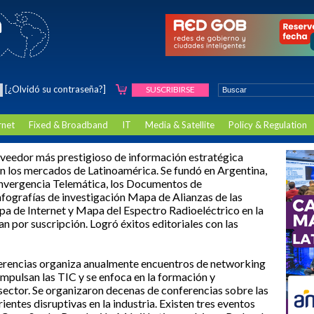
[¿Olvidó su contraseña?]
SUSCRIBIRSE
rnet
Fixed & Broadband
IT
Media & Satellite
Policy & Regulation
oveedor más prestigioso de información estratégica
n los mercados de Latinoamérica. Se fundó en Argentina,
nvergencia Telemática, los Documentos de
nfografías de investigación Mapa de Alianzas de las
a de Internet y Mapa del Espectro Radioeléctrico en la
n por suscripción. Logró éxitos editoriales con las
erencias organiza anualmente encuentros de networking
mpulsan las TIC y se enfoca en la formación y
 sector. Se organizaron decenas de conferencias sobre las
entes disruptivas en la industria. Existen tres eventos