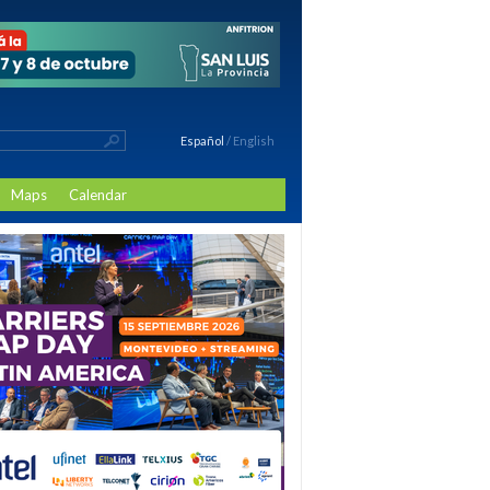
Español
/
English
Maps
Calendar