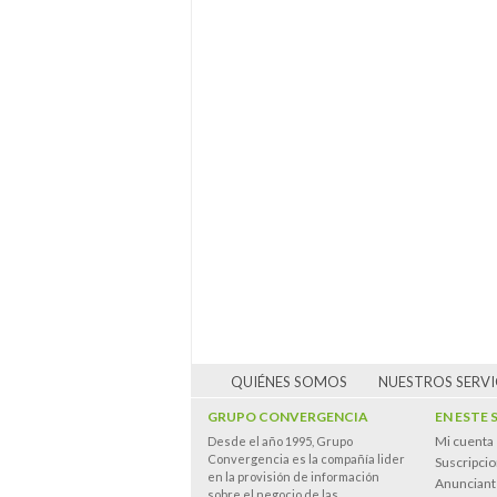
QUIÉNES SOMOS
NUESTROS SERVI
GRUPO CONVERGENCIA
EN ESTE 
Mi cuenta
Desde el año 1995, Grupo
Convergencia es la compañía lider
Suscripci
en la provisión de información
Anunciant
sobre el negocio de las