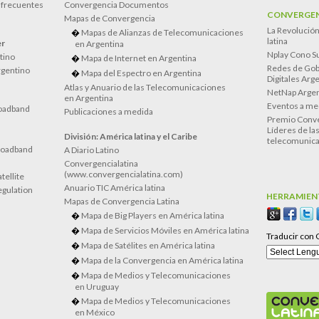
 frecuentes
Convergencia Documentos
CONVERGEN
Mapas de Convergencia
La Revolució
Mapas de Alianzas de Telecomunicaciones
latina
er
en Argentina
Nplay Cono S
atino
Mapa de Internet en Argentina
Redes de Gob
rgentino
Mapa del Espectro en Argentina
Digitales Arg
Atlas y Anuario de las Telecomunicaciones
NetNap Argen
en Argentina
Eventos a me
oadband
Publicaciones a medida
Premio Conve
Líderes de la
División: América latina y el Caribe
telecomunica
roadband
A Diario Latino
Convergencialatina
(www.convergencialatina.com)
tellite
Anuario TIC América latina
egulation
HERRAMIEN
Mapas de Convergencia Latina
Mapa de Big Players en América latina
Mapa de Servicios Móviles en América latina
Traducir con 
Mapa de Satélites en América latina
Mapa de la Convergencia en América latina
Mapa de Medios y Telecomunicaciones
en Uruguay
Mapa de Medios y Telecomunicaciones
en México