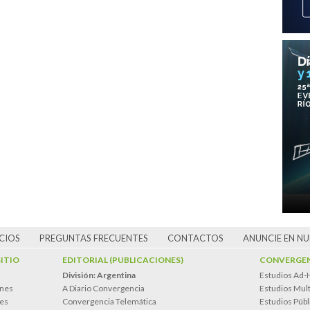
CIOS
PREGUNTAS FRECUENTES
CONTACTOS
ANUNCIE EN N
SITIO
EDITORIAL (PUBLICACIONES)
CONVERGEN
División: Argentina
Estudios Ad-
ones
A Diario Convergencia
Estudios Mult
es
Convergencia Telemática
Estudios Públ