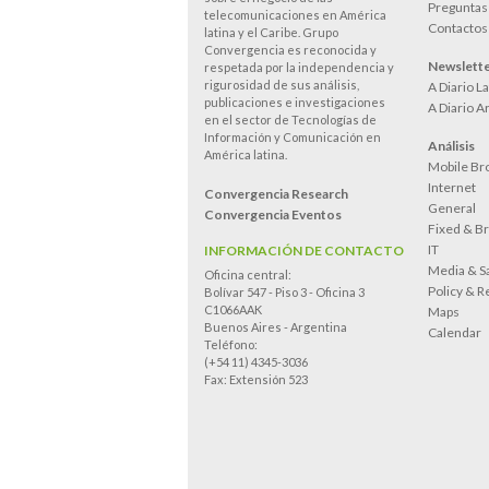
Preguntas
telecomunicaciones en América
Contactos
latina y el Caribe. Grupo
Convergencia es reconocida y
Newslett
respetada por la independencia y
rigurosidad de sus análisis,
A Diario L
publicaciones e investigaciones
A Diario A
en el sector de Tecnologías de
Información y Comunicación en
Análisis
América latina.
Mobile Br
Internet
Convergencia Research
General
Convergencia Eventos
Fixed & B
IT
INFORMACIÓN DE CONTACTO
Media & Sa
Oficina central:
Policy & R
Bolívar 547 - Piso 3 - Oficina 3
C1066AAK
Maps
Buenos Aires - Argentina
Calendar
Teléfono:
(+54 11) 4345-3036
Fax: Extensión 523