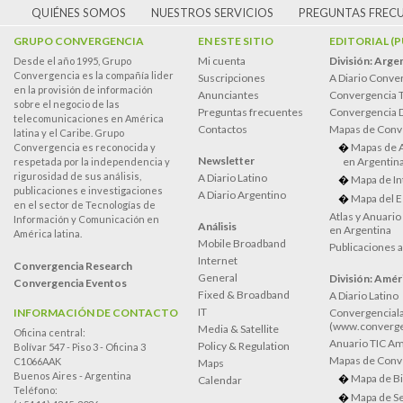
QUIÉNES SOMOS
NUESTROS SERVICIOS
PREGUNTAS FREC
GRUPO CONVERGENCIA
EN ESTE SITIO
EDITORIAL (
Mi cuenta
División: Arge
Desde el año 1995, Grupo
Convergencia es la compañía lider
Suscripciones
A Diario Conve
en la provisión de información
Anunciantes
Convergencia 
sobre el negocio de las
Preguntas frecuentes
Convergencia
telecomunicaciones en América
Contactos
Mapas de Conv
latina y el Caribe. Grupo
Mapas de 
Convergencia es reconocida y
Newsletter
en Argentin
respetada por la independencia y
rigurosidad de sus análisis,
A Diario Latino
Mapa de In
publicaciones e investigaciones
A Diario Argentino
Mapa del E
en el sector de Tecnologías de
Atlas y Anuari
Información y Comunicación en
Análisis
en Argentina
América latina.
Mobile Broadband
Publicaciones 
Internet
Convergencia Research
General
División: Améri
Convergencia Eventos
Fixed & Broadband
A Diario Latino
IT
INFORMACIÓN DE CONTACTO
Convergenciala
(www.converge
Media & Satellite
Oficina central:
Anuario TIC Amé
Policy & Regulation
Bolívar 547 - Piso 3 - Oficina 3
Mapas de Conve
C1066AAK
Maps
Buenos Aires - Argentina
Mapa de Bi
Calendar
Teléfono:
Mapa de Se