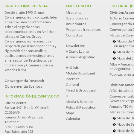
GRUPO CONVERGENCIA
EN ESTE SITIO
EDITORIAL (
Mi cuenta
División: Arge
Desde el año 1995, Grupo
Convergencia es la compañía lider
Suscripciones
A Diario Conve
en la provisión de información
Anunciantes
Convergencia 
sobre el negocio de las
Preguntas frecuentes
Convergencia
telecomunicaciones en América
Contactos
Mapas de Conv
latina y el Caribe. Grupo
Mapas de 
Convergencia es reconocida y
Newsletter
en Argentin
respetada por la independencia y
rigurosidad de sus análisis,
A Diario Latino
Mapa de In
publicaciones e investigaciones
A Diario Argentino
Mapa del E
en el sector de Tecnologías de
Atlas y Anuari
Información y Comunicación en
Análisis
en Argentina
América latina.
Mobile Broadband
Publicaciones 
Internet
Convergencia Research
General
División: Améri
Convergencia Eventos
Fixed & Broadband
A Diario Latino
IT
INFORMACIÓN DE CONTACTO
Convergenciala
(www.converge
Media & Satellite
Oficina central:
Anuario TIC Amé
Policy & Regulation
Bolívar 547 - Piso 3 - Oficina 3
Mapas de Conve
C1066AAK
Maps
Buenos Aires - Argentina
Mapa de Bi
Calendar
Teléfono:
Mapa de Se
(+54 11) 4345-3036
Mapa de Sa
Fax: Extensión 523