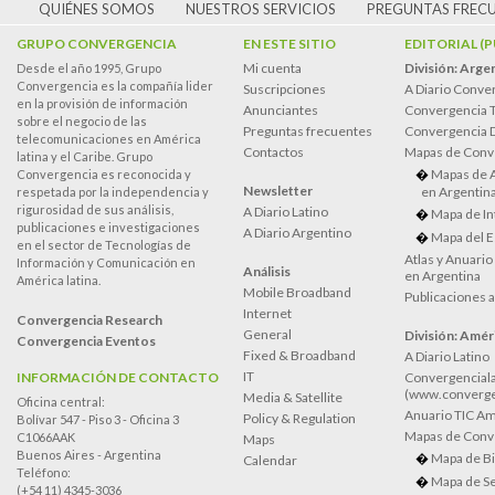
QUIÉNES SOMOS
NUESTROS SERVICIOS
PREGUNTAS FREC
GRUPO CONVERGENCIA
EN ESTE SITIO
EDITORIAL (
Mi cuenta
División: Arge
Desde el año 1995, Grupo
Convergencia es la compañía lider
Suscripciones
A Diario Conve
en la provisión de información
Anunciantes
Convergencia 
sobre el negocio de las
Preguntas frecuentes
Convergencia
telecomunicaciones en América
Contactos
Mapas de Conv
latina y el Caribe. Grupo
Mapas de 
Convergencia es reconocida y
Newsletter
en Argentin
respetada por la independencia y
rigurosidad de sus análisis,
A Diario Latino
Mapa de In
publicaciones e investigaciones
A Diario Argentino
Mapa del E
en el sector de Tecnologías de
Atlas y Anuari
Información y Comunicación en
Análisis
en Argentina
América latina.
Mobile Broadband
Publicaciones 
Internet
Convergencia Research
General
División: Améri
Convergencia Eventos
Fixed & Broadband
A Diario Latino
IT
INFORMACIÓN DE CONTACTO
Convergenciala
(www.converge
Media & Satellite
Oficina central:
Anuario TIC Amé
Policy & Regulation
Bolívar 547 - Piso 3 - Oficina 3
Mapas de Conve
C1066AAK
Maps
Buenos Aires - Argentina
Mapa de Bi
Calendar
Teléfono:
Mapa de Se
(+54 11) 4345-3036