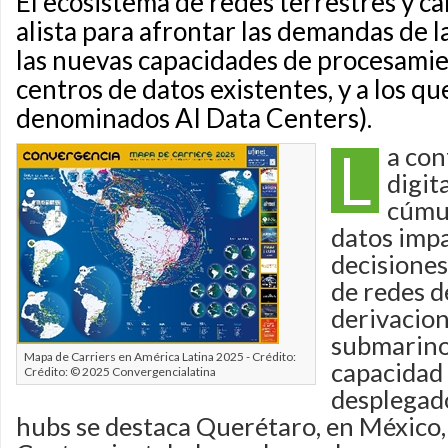
El ecosistema de redes terrestres y c
alista para afrontar las demandas de l
las nuevas capacidades de procesamien
centros de datos existentes, y a los qu
denominados AI Data Centers).
L
a con
digit
cúmul
datos impa
decisione
de redes de
derivacion
submarino
Mapa de Carriers en América Latina 2025 - Crédito:
capacidad 
Crédito: © 2025 Convergencialatina
desplegado
hubs se destaca Querétaro, en México