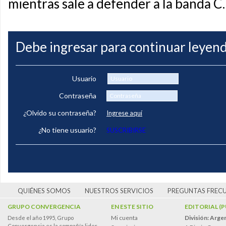
mientras sale a defender a la banda C.
Debe ingresar para continuar leyend
Usuario
Contraseña
¿Olvido su contraseña?
Ingrese aquí
¿No tiene usuario?
SUSCRIBIRSE
QUIÉNES SOMOS
NUESTROS SERVICIOS
PREGUNTAS FREC
GRUPO CONVERGENCIA
EN ESTE SITIO
EDITORIAL (
Mi cuenta
División: Arge
Desde el año 1995, Grupo
Convergencia es la compañía lider