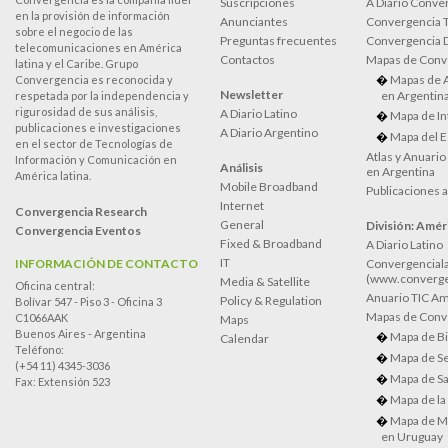
Suscripciones
A Diario Conve
en la provisión de información
Anunciantes
Convergencia 
sobre el negocio de las
Preguntas frecuentes
Convergencia
telecomunicaciones en América
Contactos
Mapas de Conv
latina y el Caribe. Grupo
Mapas de 
Convergencia es reconocida y
Newsletter
en Argentin
respetada por la independencia y
rigurosidad de sus análisis,
A Diario Latino
Mapa de In
publicaciones e investigaciones
A Diario Argentino
Mapa del E
en el sector de Tecnologías de
Atlas y Anuari
Información y Comunicación en
Análisis
en Argentina
América latina.
Mobile Broadband
Publicaciones 
Internet
Convergencia Research
General
División: Améri
Convergencia Eventos
Fixed & Broadband
A Diario Latino
IT
INFORMACIÓN DE CONTACTO
Convergenciala
(www.converge
Media & Satellite
Oficina central:
Anuario TIC Amé
Policy & Regulation
Bolívar 547 - Piso 3 - Oficina 3
Mapas de Conve
C1066AAK
Maps
Buenos Aires - Argentina
Mapa de Bi
Calendar
Teléfono:
Mapa de Se
(+54 11) 4345-3036
Mapa de Sa
Fax: Extensión 523
Mapa de la
Mapa de M
en Uruguay