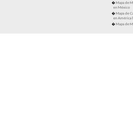
Mapa de M
en México
Mapa de Ca
en América l
Mapa de M