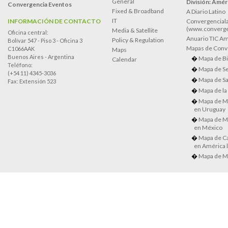
General
División: Améri
Convergencia Eventos
Fixed & Broadband
A Diario Latino
IT
INFORMACIÓN DE CONTACTO
Convergenciala
(www.converge
Media & Satellite
Oficina central:
Anuario TIC Amé
Policy & Regulation
Bolívar 547 - Piso 3 - Oficina 3
Mapas de Conve
C1066AAK
Maps
Buenos Aires - Argentina
Mapa de Bi
Calendar
Teléfono:
Mapa de Se
(+54 11) 4345-3036
Mapa de Sa
Fax: Extensión 523
Mapa de la
Mapa de M
en Uruguay
Mapa de M
en México
Mapa de Ca
en América l
Mapa de M