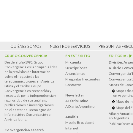
QUIÉNES SOMOS
NUESTROS SERVICIOS
PREGUNTAS FREC
GRUPO CONVERGENCIA
EN ESTE SITIO
EDITORIAL (
Mi cuenta
División: Arge
Desde el año 1995, Grupo
Convergencia es la compañía lider
Suscripciones
A Diario Conve
en la provisión de información
Anunciantes
Convergencia 
sobre el negocio de las
Preguntas frecuentes
Convergencia
telecomunicaciones en América
Contactos
Mapas de Conv
latina y el Caribe. Grupo
Mapas de 
Convergencia es reconocida y
Newsletter
en Argentin
respetada por la independencia y
rigurosidad de sus análisis,
A Diario Latino
Mapa de In
publicaciones e investigaciones
A Diario Argentino
Mapa del E
en el sector de Tecnologías de
Atlas y Anuari
Información y Comunicación en
Análisis
en Argentina
América latina.
Mobile Broadband
Publicaciones 
Internet
Convergencia Research