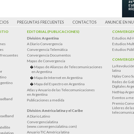
CIOS
PREGUNTAS FRECUENTES
CONTACTOS
ANUNCIE EN N
SITIO
EDITORIAL (PUBLICACIONES)
CONVERGEN
División: Argentina
Estudios Ad-
ones
A Diario Convergencia
Estudios Mult
es
Convergencia Telemática
Estudios Públ
 frecuentes
Convergencia Documentos
CONVERGEN
Mapas de Convergencia
La Revolució
Mapas de Alianzas de Telecomunicaciones
latina
er
en Argentina
Nplay Cono S
atino
Mapa de Internet en Argentina
Redes de Gob
rgentino
Mapa del Espectro en Argentina
Digitales Arg
Atlas y Anuario de las Telecomunicaciones
NetNap Argen
en Argentina
Eventos a me
oadband
Publicaciones a medida
Premio Conve
Líderes de la
División: América latina y el Caribe
telecomunica
roadband
A Diario Latino
Convergencialatina
(www.convergencialatina.com)
tellite
Anuario TIC América latina
egulation