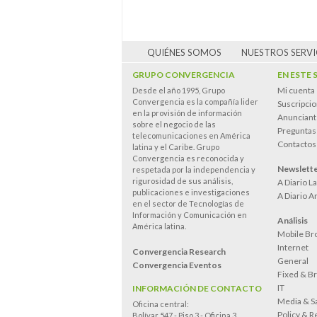
QUIÉNES SOMOS
NUESTROS SERVI
GRUPO CONVERGENCIA
EN ESTE 
Mi cuenta
Desde el año 1995, Grupo
Convergencia es la compañía lider
Suscripci
en la provisión de información
Anunciant
sobre el negocio de las
Preguntas
telecomunicaciones en América
Contactos
latina y el Caribe. Grupo
Convergencia es reconocida y
Newslett
respetada por la independencia y
rigurosidad de sus análisis,
A Diario L
publicaciones e investigaciones
A Diario A
en el sector de Tecnologías de
Información y Comunicación en
Análisis
América latina.
Mobile Br
Internet
Convergencia Research
General
Convergencia Eventos
Fixed & B
IT
INFORMACIÓN DE CONTACTO
Media & Sa
Oficina central:
Policy & R
Bolívar 547 - Piso 3 - Oficina 3