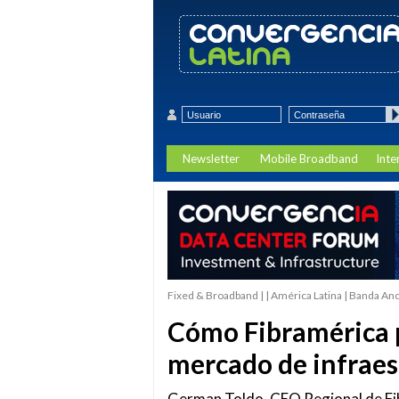
Newsletter
Mobile Broadband
Inte
Fixed & Broadband | | América Latina | Banda Anc
Cómo Fibramérica p
mercado de infraes
German Toldo, CEO Regional de Fibr