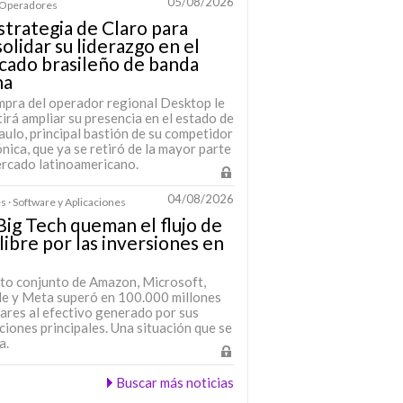
05/08/2026
· Operadores
strategia de Claro para
olidar su liderazgo en el
cado brasileño de banda
ha
mpra del operador regional Desktop le
irá ampliar su presencia en el estado de
ulo, principal bastión de su competidor
nica, que ya se retiró de la mayor parte
ercado latinoamericano.
04/08/2026
s · Software y Aplicaciones
Big Tech queman el flujo de
 libre por las inversiones en
sto conjunto de Amazon, Microsoft,
e y Meta superó en 100.000 millones
lares al efectivo generado por sus
iones principales. Una situación que se
a.
Buscar más noticias