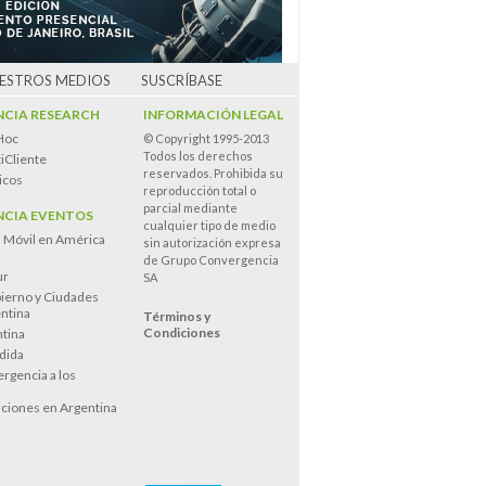
UESTROS MEDIOS
SUSCRÍBASE
CIA RESEARCH
INFORMACIÓN LEGAL
Hoc
© Copyright 1995-2013
Todos los derechos
iCliente
reservados. Prohibida su
icos
reproducción total o
parcial mediante
CIA EVENTOS
cualquier tipo de medio
n Móvil en América
sin autorización expresa
de Grupo Convergencia
ur
SA
ierno y Ciudades
entina
Términos y
Condiciones
tina
dida
rgencia a los
s
ciones en Argentina