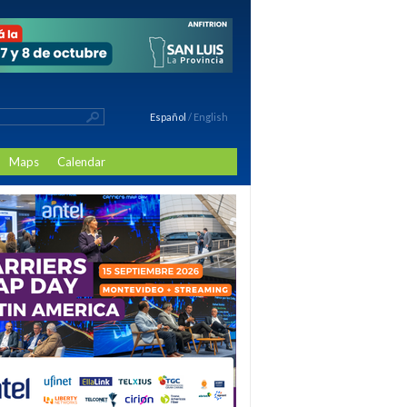
Español
/
English
Maps
Calendar