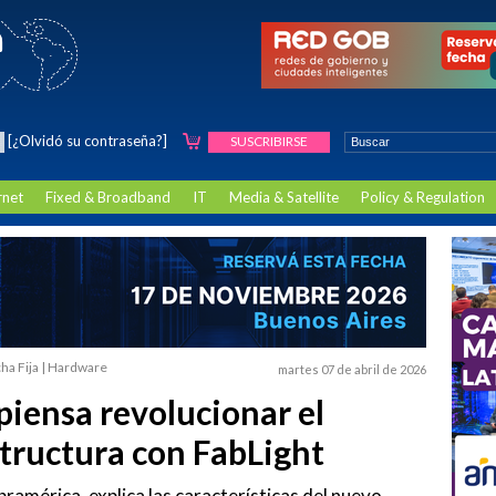
[¿Olvidó su contraseña?]
SUSCRIBIRSE
rnet
Fixed & Broadband
IT
Media & Satellite
Policy & Regulation
ha Fija | Hardware
martes 07 de abril de 2026
iensa revolucionar el
tructura con FabLight
américa, explica las características del nuevo