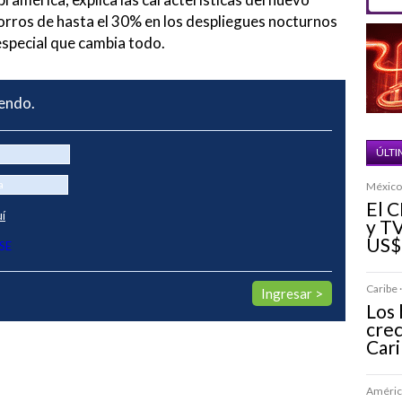
orros de hasta el 30% en los despliegues nocturnos
especial que cambia todo.
yendo.
ÚLTI
México 
El C
uí
y TV
US$
SE
Caribe ·
Los 
crec
Car
América