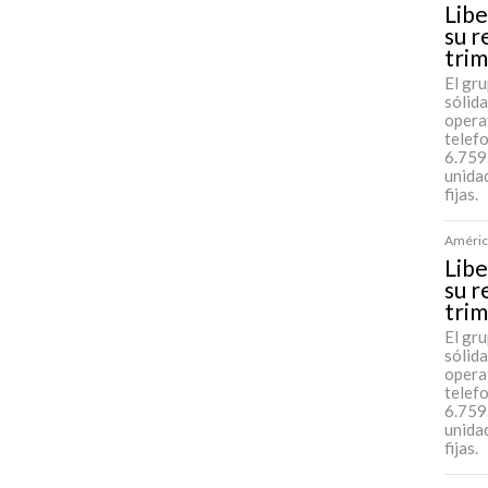
Libe
su r
tri
El gr
sólida
opera
telef
6.759
unida
fijas.
América
Libe
su r
tri
El gr
sólida
opera
telef
6.759
unida
fijas.