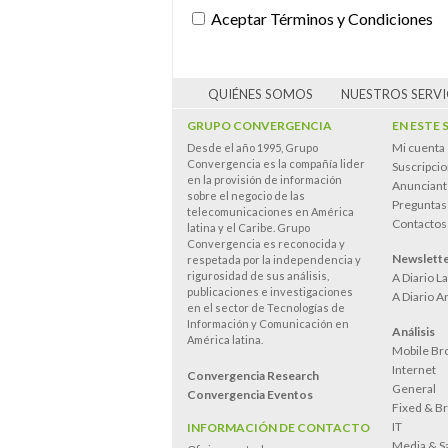
realizar transacciones. Por ello, Ud
Aceptar Términos y Condiciones
cualquier soporte ciertos extractos 
uso sin que esto permita derechos de 
o profesional exclusivamente y en l
expresa constancia que Ud. será el ú
QUIÉNES SOMOS
NUESTROS SERVI
información extractada, El propietar
GRUPO CONVERGENCIA
EN ESTE 
a material disponible en preview sin
fecha de registro y alta. La continui
Mi cuenta
Desde el año 1995, Grupo
Convergencia es la compañía lider
pago de abono que deberá suscribir 
Suscripci
en la provisión de información
momento del registro inicial Una v
Anunciant
sobre el negocio de las
usuario de las claves de identifica
Preguntas
telecomunicaciones en América
material.
Contactos
latina y el Caribe. Grupo
Convergencia es reconocida y
Newslett
3. Para acceder y proceder a la des
respetada por la independencia y
rigurosidad de sus análisis,
A Diario L
que específicamente se señalen, Ud.
publicaciones e investigaciones
A Diario A
mediante la facilitación de datos pe
en el sector de Tecnologías de
pago.
Información y Comunicación en
Análisis
América latina.
Mobile Br
4. Cuando en la utilización de la pá
Internet
para la venta o compra de productos
Convergencia Research
General
auspiciantes o patrocinadores de la 
Convergencia Eventos
Fixed & B
ellos serán responsables finales de la
IT
INFORMACIÓN DE CONTACTO
Media & Sa