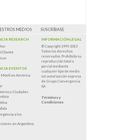
UESTROS MEDIOS
SUSCRÍBASE
CIA RESEARCH
INFORMACIÓN LEGAL
Hoc
© Copyright 1995-2013
Todos los derechos
iCliente
reservados. Prohibida su
icos
reproducción total o
parcial mediante
CIA EVENTOS
cualquier tipo de medio
n Móvil en América
sin autorización expresa
de Grupo Convergencia
ur
SA
ierno y Ciudades
entina
Términos y
Condiciones
tina
dida
rgencia a los
s
ciones en Argentina