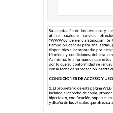
Su aceptación de los términos y co
utilizar cualquier servicio ofre
"WWW.convergencialatina.com. Si U
tiempo prudencial para analizarlas,
disponibles e incorporadas por esta r
términos y condiciones, debería in
Asimismo, le informamos que estos 
por lo que su conformidad se renuev
con la fecha de su redacción inserta e
CONDICIONES DE ACCESO Y USO
1. El propietario de esta página WEB 
incluido el derecho de copia, promoci
hipertexto, codificación, soportes m
y diseño de los vínculos que ofrezca a
2. Como usuario de esta página WEB