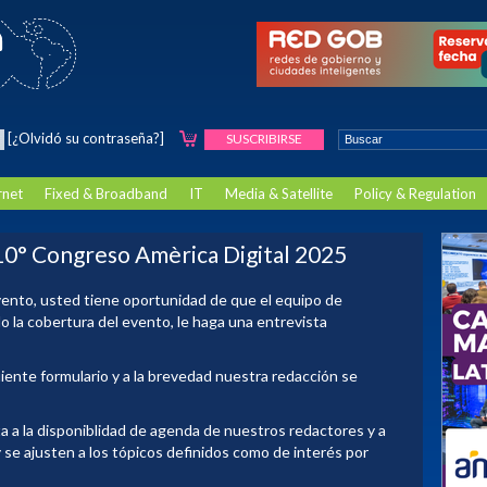
[¿Olvidó su contraseña?]
SUSCRIBIRSE
rnet
Fixed & Broadband
IT
Media & Satellite
Policy & Regulation
 10° Congreso Amèrica Digital 2025
ento, usted tiene oportunidad de que el equipo de
o la cobertura del evento, le haga una entrevista
guiente formulario y a la brevedad nuestra redacción se
ta a la disponiblidad de agenda de nuestros redactores y a
se ajusten a los tópicos definidos como de interés por