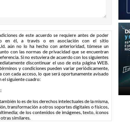
ndiciones de este acuerdo se requiere antes de poder
cido en él, a través o en asociación con el sitio
d. aún no lo ha hecho con anterioridad, tómese un
 junto con las normas de privacidad que se encuentran
eferencia. Si no estuviera de acuerdo con los siguientes
mediatamente discontinuar el uso de esta página WEB.
términos y condiciones pueden variar periódicamente,
a con cada acceso, lo que será oportunamente avisado
n el siguiente cuadro:
:
también lo es de los derechos intelectuales de la misma,
ón, transformación a otros soportes digitales o físicos,
ultimedia; de los contenidos de imágenes, texto, íconos
 otras similares.
 Ud. debe ser mayor de edad y legalmente hábil para