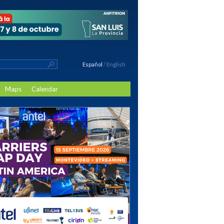
Español
/
English
Maps
Calendar