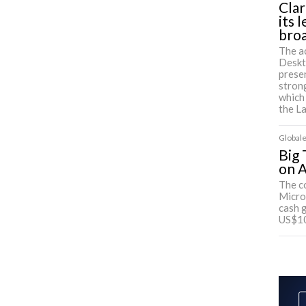
Clar
its 
bro
The a
Deskt
presen
strong
which
the L
Globale
Big 
on A
The c
Micro
cash 
US$100