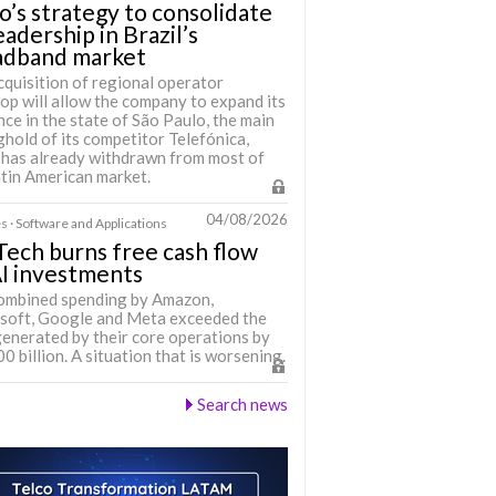
o’s strategy to consolidate
leadership in Brazil’s
adband market
cquisition of regional operator
op will allow the company to expand its
ce in the state of São Paulo, the main
hold of its competitor Telefónica,
 has already withdrawn from most of
atin American market.
04/08/2026
s · Software and Applications
Tech burns free cash flow
I investments
ombined spending by Amazon,
soft, Google and Meta exceeded the
generated by their core operations by
 billion. A situation that is worsening.
Search news