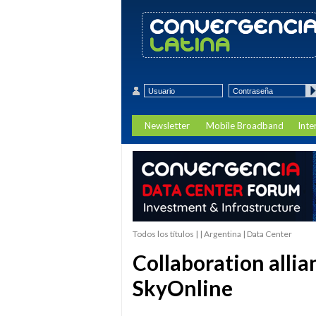
Newsletter
Mobile Broadband
Inte
Todos los títulos | | Argentina | Data Center
Collaboration alli
SkyOnline