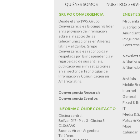
QUIÉNES SOMOS
NUESTROS SERVI
GRUPO CONVERGENCIA
EN ESTE 
Mi cuenta
Desde el año 1995, Grupo
Convergencia es la compañía lider
Suscripci
en la provisión de información
Anunciant
sobre el negocio de las
Preguntas
telecomunicaciones en América
Contactos
latina y el Caribe. Grupo
Convergencia es reconocida y
Newslett
respetada por la independencia y
rigurosidad de sus análisis,
A Diario L
publicaciones e investigaciones
A Diario A
en el sector de Tecnologías de
Información y Comunicación en
Análisis
América latina.
Mobile Br
Internet
Convergencia Research
General
Convergencia Eventos
Fixed & B
IT
INFORMACIÓN DE CONTACTO
Media & Sa
Oficina central:
Policy & R
Bolívar 547 - Piso 3 - Oficina 3
C1066AAK
Maps
Buenos Aires - Argentina
Calendar
Teléfono: