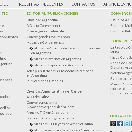
CIOS
PREGUNTAS FRECUENTES
CONTACTOS
ANUNCIE EN N
SITIO
EDITORIAL (PUBLICACIONES)
CONVERGEN
División: Argentina
Estudios Ad-
ones
A Diario Convergencia
Estudios Mult
es
Convergencia Telemática
Estudios Públ
 frecuentes
Convergencia Documentos
CONVERGEN
Mapas de Convergencia
La Revolució
Mapas de Alianzas de Telecomunicaciones
latina
er
en Argentina
Nplay Cono S
atino
Mapa de Internet en Argentina
Redes de Gob
rgentino
Mapa del Espectro en Argentina
Digitales Arg
Atlas y Anuario de las Telecomunicaciones
NetNap Argen
en Argentina
Eventos a me
oadband
Publicaciones a medida
Premio Conve
Líderes de la
División: América latina y el Caribe
telecomunica
roadband
A Diario Latino
Convergencialatina
(www.convergencialatina.com)
tellite
Anuario TIC América latina
egulation
HERRAMIEN
Mapas de Convergencia Latina
Mapa de Big Players en América latina
Mapa de Servicios Móviles en América latina