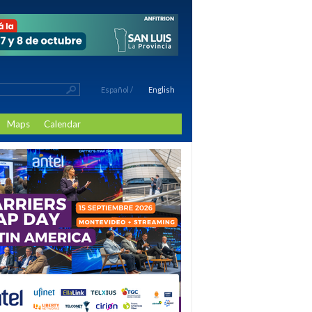
Español
/
English
Maps
Calendar