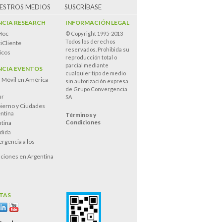
UESTROS MEDIOS
SUSCRÍBASE
CIA RESEARCH
INFORMACIÓN LEGAL
Hoc
© Copyright 1995-2013
Todos los derechos
iCliente
reservados. Prohibida su
icos
reproducción total o
parcial mediante
CIA EVENTOS
cualquier tipo de medio
n Móvil en América
sin autorización expresa
de Grupo Convergencia
ur
SA
ierno y Ciudades
entina
Términos y
Condiciones
tina
dida
rgencia a los
s
ciones en Argentina
TAS