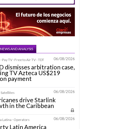
 NEWS AND ANALYSIS
06/08/2026
· Pay TV · Free to Air TV - TDT
D dismisses arbitration case,
ring TV Azteca US$219
ion payment
06/08/2026
 Satellites
icanes drive Starlink
th in the Caribbean
06/08/2026
 Latina · Operators
rty Latin America