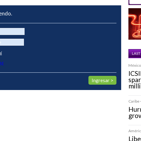
yendo.
uí
LAST
SE
México 
ICSI
spa
mill
Caribe ·
Hurr
grow
América
Libe