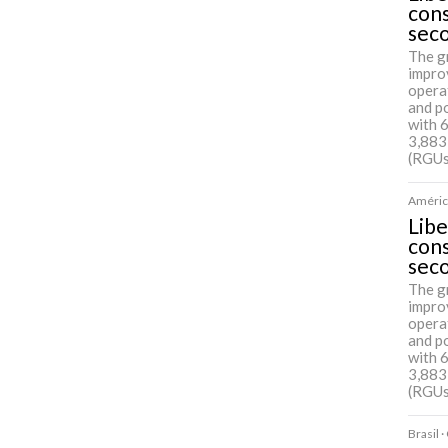
cons
sec
The g
impro
opera
and p
with 
3,883
(RGUs
América
Libe
cons
sec
The g
impro
opera
and p
with 
3,883
(RGUs
Brasil 