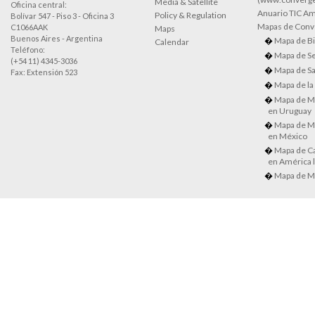
Media & Satellite
Oficina central:
Anuario TIC Amé
Policy & Regulation
Bolívar 547 - Piso 3 - Oficina 3
Mapas de Conve
C1066AAK
Maps
Buenos Aires - Argentina
Mapa de Bi
Calendar
Teléfono:
Mapa de Se
(+54 11) 4345-3036
Mapa de Sa
Fax: Extensión 523
Mapa de la
Mapa de M
en Uruguay
Mapa de M
en México
Mapa de Ca
en América l
Mapa de M