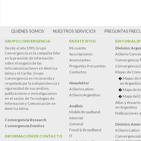
QUIÉNES SOMOS
NUESTROS SERVICIOS
PREGUNTAS FREC
GRUPO CONVERGENCIA
EN ESTE SITIO
EDITORIAL (
Mi cuenta
División: Arge
Desde el año 1995, Grupo
Convergencia es la compañía lider
Suscripciones
A Diario Conve
en la provisión de información
Anunciantes
Convergencia 
sobre el negocio de las
Preguntas frecuentes
Convergencia
telecomunicaciones en América
Contactos
Mapas de Conv
latina y el Caribe. Grupo
Mapas de 
Convergencia es reconocida y
Newsletter
en Argentin
respetada por la independencia y
rigurosidad de sus análisis,
A Diario Latino
Mapa de In
publicaciones e investigaciones
A Diario Argentino
Mapa del E
en el sector de Tecnologías de
Atlas y Anuari
Información y Comunicación en
Análisis
en Argentina
América latina.
Mobile Broadband
Publicaciones 
Internet
Convergencia Research
General
División: Améri
Convergencia Eventos
Fixed & Broadband
A Diario Latino
IT
INFORMACIÓN DE CONTACTO
Convergenciala
(www.converge