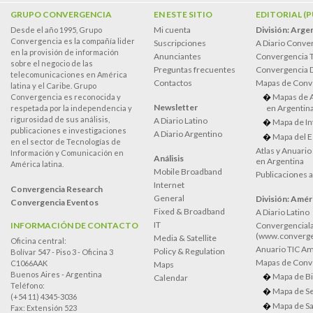
GRUPO CONVERGENCIA
EN ESTE SITIO
EDITORIAL (
Mi cuenta
División: Arge
Desde el año 1995, Grupo
Convergencia es la compañía lider
Suscripciones
A Diario Conve
en la provisión de información
Anunciantes
Convergencia 
sobre el negocio de las
Preguntas frecuentes
Convergencia
telecomunicaciones en América
Contactos
Mapas de Conv
latina y el Caribe. Grupo
Mapas de 
Convergencia es reconocida y
Newsletter
en Argentin
respetada por la independencia y
rigurosidad de sus análisis,
A Diario Latino
Mapa de In
publicaciones e investigaciones
A Diario Argentino
Mapa del E
en el sector de Tecnologías de
Atlas y Anuari
Información y Comunicación en
Análisis
en Argentina
América latina.
Mobile Broadband
Publicaciones 
Internet
Convergencia Research
General
División: Améri
Convergencia Eventos
Fixed & Broadband
A Diario Latino
IT
INFORMACIÓN DE CONTACTO
Convergenciala
(www.converge
Media & Satellite
Oficina central:
Anuario TIC Amé
Policy & Regulation
Bolívar 547 - Piso 3 - Oficina 3
Mapas de Conve
C1066AAK
Maps
Buenos Aires - Argentina
Mapa de Bi
Calendar
Teléfono:
Mapa de Se
(+54 11) 4345-3036
Mapa de Sa
Fax: Extensión 523