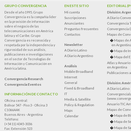
GRUPO CONVERGENCIA
EN ESTE SITIO
EDITORIAL (
Mi cuenta
División: Arge
Desde el año 1995, Grupo
Convergencia es la compañía lider
Suscripciones
A Diario Conve
en la provisión de información
Anunciantes
Convergencia 
sobre el negocio de las
Preguntas frecuentes
Convergencia
telecomunicaciones en América
Contactos
Mapas de Conv
latina y el Caribe. Grupo
Mapas de 
Convergencia es reconocida y
Newsletter
en Argentin
respetada por la independencia y
rigurosidad de sus análisis,
A Diario Latino
Mapa de In
publicaciones e investigaciones
A Diario Argentino
Mapa del E
en el sector de Tecnologías de
Atlas y Anuari
Información y Comunicación en
Análisis
en Argentina
América latina.
Mobile Broadband
Publicaciones 
Internet
Convergencia Research
General
División: Améri
Convergencia Eventos
Fixed & Broadband
A Diario Latino
IT
INFORMACIÓN DE CONTACTO
Convergenciala
(www.converge
Media & Satellite
Oficina central:
Anuario TIC Amé
Policy & Regulation
Bolívar 547 - Piso 3 - Oficina 3
Mapas de Conve
C1066AAK
Maps
Buenos Aires - Argentina
Mapa de Bi
Calendar
Teléfono:
Mapa de Se
(+54 11) 4345-3036
Mapa de Sa
Fax: Extensión 523