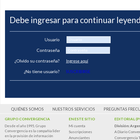
Debe ingresar para continuar leyend
Usuario
Contraseña
¿Olvido su contraseña?
Ingrese aquí
¿No tiene usuario?
SUSCRIBIRSE
QUIÉNES SOMOS
NUESTROS SERVICIOS
PREGUNTAS FREC
GRUPO CONVERGENCIA
EN ESTE SITIO
EDITORIAL (
Mi cuenta
División: Arge
Desde el año 1995, Grupo
Convergencia es la compañía lider
Suscripciones
A Diario Conve
en la provisión de información
Anunciantes
Convergencia 