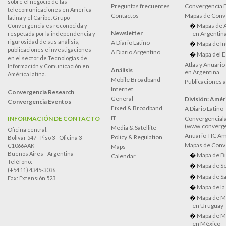
sobre el negocio de las
Preguntas frecuentes
Convergencia
telecomunicaciones en América
Contactos
Mapas de Conv
latina y el Caribe. Grupo
Mapas de 
Convergencia es reconocida y
Newsletter
en Argentin
respetada por la independencia y
rigurosidad de sus análisis,
A Diario Latino
Mapa de In
publicaciones e investigaciones
A Diario Argentino
Mapa del E
en el sector de Tecnologías de
Atlas y Anuari
Información y Comunicación en
Análisis
en Argentina
América latina.
Mobile Broadband
Publicaciones 
Internet
Convergencia Research
General
División: Améri
Convergencia Eventos
Fixed & Broadband
A Diario Latino
IT
INFORMACIÓN DE CONTACTO
Convergenciala
(www.converge
Media & Satellite
Oficina central:
Anuario TIC Amé
Policy & Regulation
Bolívar 547 - Piso 3 - Oficina 3
Mapas de Conve
C1066AAK
Maps
Buenos Aires - Argentina
Mapa de Bi
Calendar
Teléfono:
Mapa de Se
(+54 11) 4345-3036
Mapa de Sa
Fax: Extensión 523
Mapa de la
Mapa de M
en Uruguay
Mapa de M
en México