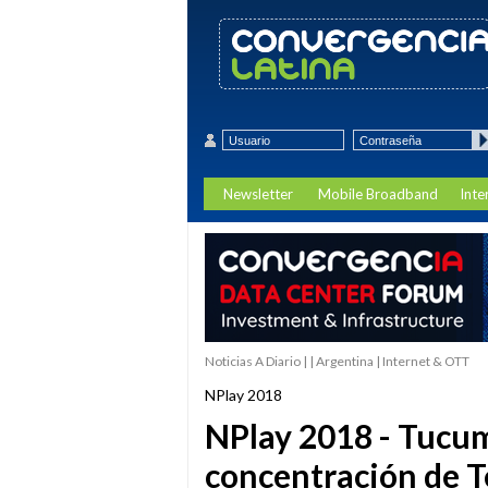
Newsletter
Mobile Broadband
Inte
Noticias A Diario | | Argentina | Internet & OTT
NPlay 2018
NPlay 2018 - Tucum
concentración de T