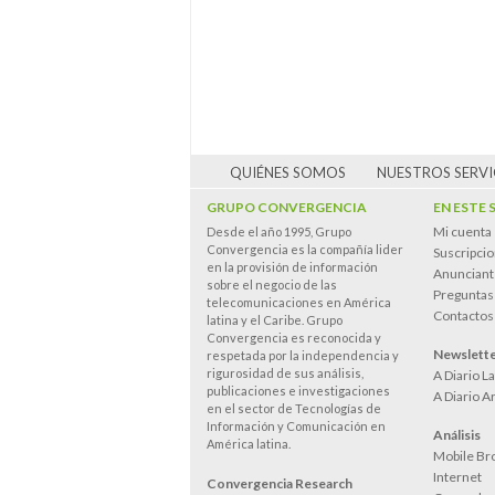
QUIÉNES SOMOS
NUESTROS SERVI
GRUPO CONVERGENCIA
EN ESTE 
Mi cuenta
Desde el año 1995, Grupo
Convergencia es la compañía lider
Suscripci
en la provisión de información
Anunciant
sobre el negocio de las
Preguntas
telecomunicaciones en América
Contactos
latina y el Caribe. Grupo
Convergencia es reconocida y
Newslett
respetada por la independencia y
rigurosidad de sus análisis,
A Diario L
publicaciones e investigaciones
A Diario A
en el sector de Tecnologías de
Información y Comunicación en
Análisis
América latina.
Mobile Br
Internet
Convergencia Research