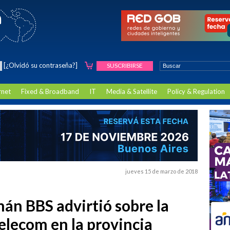
[¿Olvidó su contraseña?]
SUSCRIBIRSE
rnet
Fixed & Broadband
IT
Media & Satellite
Policy & Regulation
jueves 15 de marzo de 2018
án BBS advirtió sobre la
elecom en la provincia