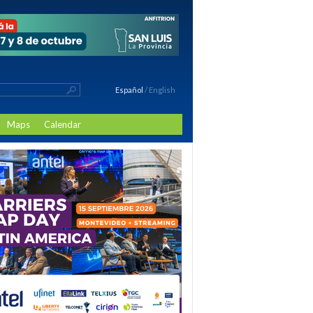
Español
/
English
Maps
Calendar