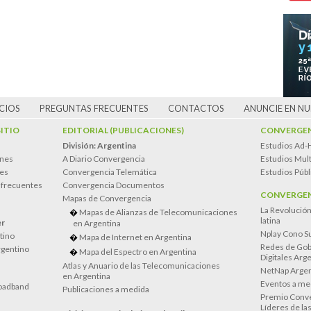
CIOS
PREGUNTAS FRECUENTES
CONTACTOS
ANUNCIE EN N
SITIO
EDITORIAL (PUBLICACIONES)
CONVERGEN
División: Argentina
Estudios Ad-
ones
A Diario Convergencia
Estudios Mult
es
Convergencia Telemática
Estudios Públ
 frecuentes
Convergencia Documentos
CONVERGEN
Mapas de Convergencia
La Revolució
Mapas de Alianzas de Telecomunicaciones
latina
er
en Argentina
Nplay Cono S
atino
Mapa de Internet en Argentina
Redes de Gob
rgentino
Mapa del Espectro en Argentina
Digitales Arg
Atlas y Anuario de las Telecomunicaciones
NetNap Argen
en Argentina
Eventos a me
oadband
Publicaciones a medida
Premio Conve
Líderes de la