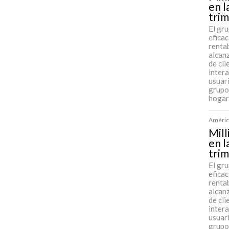
en l
trim
El gr
efica
rentab
alcan
de cl
intera
usuari
grupo
hogar
América
Mill
en l
trim
El gr
efica
rentab
alcan
de cl
intera
usuari
grupo