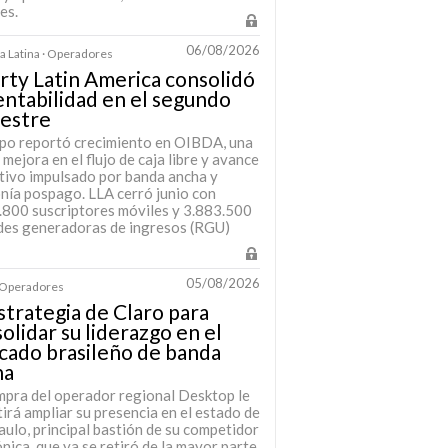
es.
06/08/2026
 Latina · Operadores
rty Latin America consolidó
entabilidad en el segundo
mestre
upo reportó crecimiento en OIBDA, una
 mejora en el flujo de caja libre y avance
tivo impulsado por banda ancha y
onía pospago. LLA cerró junio con
.800 suscriptores móviles y 3.883.500
des generadoras de ingresos (RGU)
05/08/2026
· Operadores
strategia de Claro para
olidar su liderazgo en el
cado brasileño de banda
ha
mpra del operador regional Desktop le
irá ampliar su presencia en el estado de
ulo, principal bastión de su competidor
nica, que ya se retiró de la mayor parte