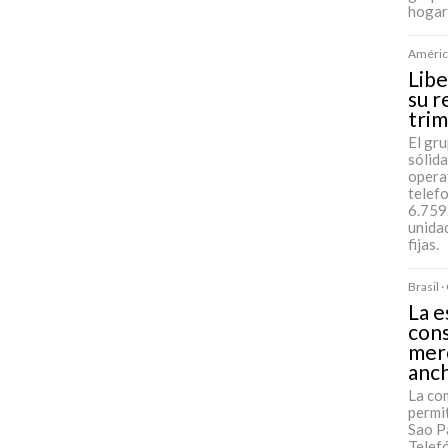
hogar
América
Libe
su r
tri
El gr
sólida
opera
telef
6.759
unida
fijas.
Brasil 
La e
cons
mer
anc
La co
permit
Sao Pa
Telefó