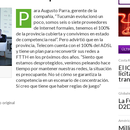
P
ara Augusto Parra, gerente de la
compañía, “Tucumán evolucionó un
poco, somos seis o siete proveedores
de Internet formales, tenemos el 100%
de la provincia cubierta y convivimos en estado
de competencia real”. Pero advirtió que en la
provincia, Telecom cuenta con el 100% del ADSL
ÚLTI
y tiene un plan para reconvertir sus redes a
FTTH en los próximos dos años. “Siento que
Costa R
estamos desprotegidos, venimos peleando hace
El I
tiempo por mantener nuestras redes, la situación
lici
es preocupante. No sé cómo se garantiza la
tran
competencia en un escenario de concentración.
Sí creo que tiene que haber reglas de juego”
Globales
La 
o original
D2D 
América
Mill