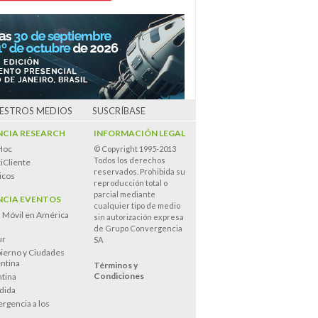
UESTROS MEDIOS
SUSCRÍBASE
CIA RESEARCH
INFORMACIÓN LEGAL
Hoc
© Copyright 1995-2013
Todos los derechos
iCliente
reservados. Prohibida su
icos
reproducción total o
parcial mediante
CIA EVENTOS
cualquier tipo de medio
n Móvil en América
sin autorización expresa
de Grupo Convergencia
ur
SA
ierno y Ciudades
entina
Términos y
Condiciones
tina
dida
rgencia a los
s