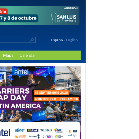
Español
/
English
Maps
Calendar