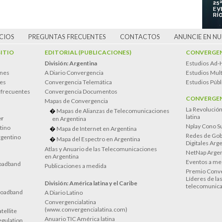
CIOS
PREGUNTAS FRECUENTES
CONTACTOS
ANUNCIE EN N
SITIO
EDITORIAL (PUBLICACIONES)
CONVERGEN
División: Argentina
Estudios Ad-
ones
A Diario Convergencia
Estudios Mult
es
Convergencia Telemática
Estudios Públ
 frecuentes
Convergencia Documentos
CONVERGEN
Mapas de Convergencia
La Revolució
Mapas de Alianzas de Telecomunicaciones
latina
er
en Argentina
Nplay Cono S
atino
Mapa de Internet en Argentina
Redes de Gob
rgentino
Mapa del Espectro en Argentina
Digitales Arg
Atlas y Anuario de las Telecomunicaciones
NetNap Argen
en Argentina
Eventos a me
oadband
Publicaciones a medida
Premio Conve
Líderes de la
División: América latina y el Caribe
telecomunica
roadband
A Diario Latino
Convergencialatina
(www.convergencialatina.com)
tellite
Anuario TIC América latina
egulation