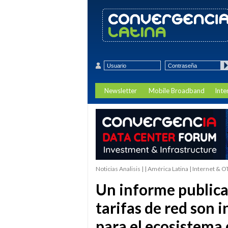
Newsletter
Mobile Broadband
Inte
Noticias Analisis | | América Latina | Internet &
Un informe publica
tarifas de red son i
para el ecosistema 