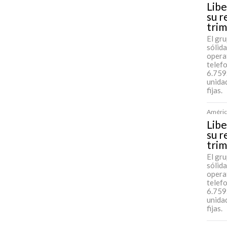
Libe
su r
tri
El gr
sólida
opera
telef
6.759
unida
fijas.
América
Libe
su r
tri
El gr
sólida
opera
telef
6.759
unida
fijas.