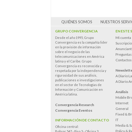
QUIÉNES SOMOS
NUESTROS SERVI
GRUPO CONVERGENCIA
EN ESTE 
Mi cuenta
Desde el año 1995, Grupo
Convergencia es la compañía lider
Suscripci
en la provisión de información
Anunciant
sobre el negocio de las
Preguntas
telecomunicaciones en América
Contactos
latina y el Caribe. Grupo
Convergencia es reconocida y
Newslett
respetada por la independencia y
rigurosidad de sus análisis,
A Diario L
publicaciones e investigaciones
A Diario A
en el sector de Tecnologías de
Información y Comunicación en
Análisis
América latina.
Mobile Br
Internet
Convergencia Research
General
Convergencia Eventos
Fixed & B
IT
INFORMACIÓN DE CONTACTO
Media & Sa
Oficina central:
Policy & R
Bolívar 547 - Piso 3 - Oficina 3