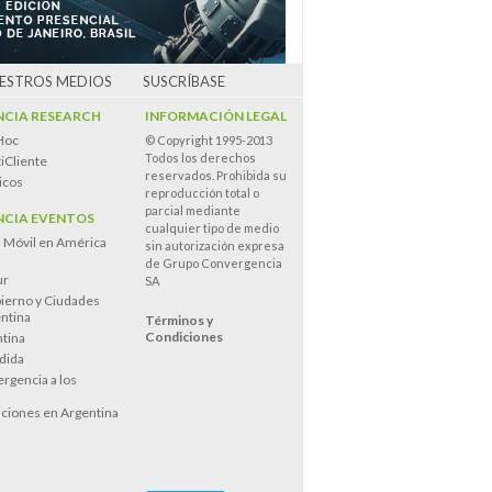
UESTROS MEDIOS
SUSCRÍBASE
CIA RESEARCH
INFORMACIÓN LEGAL
Hoc
© Copyright 1995-2013
Todos los derechos
iCliente
reservados. Prohibida su
icos
reproducción total o
parcial mediante
CIA EVENTOS
cualquier tipo de medio
n Móvil en América
sin autorización expresa
de Grupo Convergencia
ur
SA
ierno y Ciudades
entina
Términos y
Condiciones
tina
dida
rgencia a los
s
ciones en Argentina