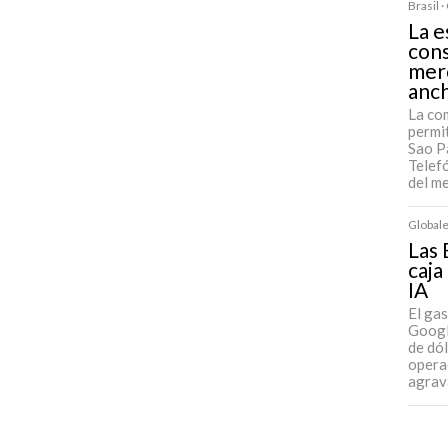
Brasil 
La e
cons
mer
anc
La co
permit
Sao Pa
Telefó
del m
Globale
Las 
caja
IA
El ga
Googl
de dó
operac
agrav