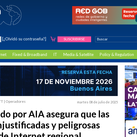
[¿Olvidó su contraseña?]
SUSCRIBIRSE
rnet
Fixed & Broadband
IT
Media & Satellite
Policy & Regulation
 OTT | Operadores
martes 08 de julio de 2025
do por AIA asegura que las
njustificadas y peligrosas
de Internet regional