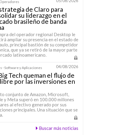
05/08/2026
· Operadores
strategia de Claro para
olidar su liderazgo en el
cado brasileño de banda
ha
mpra del operador regional Desktop le
irá ampliar su presencia en el estado de
ulo, principal bastión de su competidor
nica, que ya se retiró de la mayor parte
ercado latinoamericano.
04/08/2026
s · Software y Aplicaciones
Big Tech queman el flujo de
 libre por las inversiones en
sto conjunto de Amazon, Microsoft,
e y Meta superó en 100.000 millones
lares al efectivo generado por sus
iones principales. Una situación que se
a.
Buscar más noticias