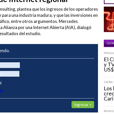
sulting, plantea que los ingresos de los operadores
 para una industria madura, y que las inversiones en
tráfico, entre otros argumentos. Mercedes
a Alianza por una Internet Abierta (AIA), dialogó
esultados del estudio.
ÚLTI
yendo.
México 
El C
y TV
US$
Caribe ·
uí
Los 
SE
crec
Car
América