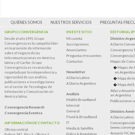
QUIÉNES SOMOS
NUESTROS SERVICIOS
PREGUNTAS FREC
GRUPO CONVERGENCIA
EN ESTE SITIO
EDITORIAL (
Mi cuenta
División: Arge
Desde el año 1995, Grupo
Convergencia es la compañía lider
Suscripciones
A Diario Conve
en la provisión de información
Anunciantes
Convergencia 
sobre el negocio de las
Preguntas frecuentes
Convergencia
telecomunicaciones en América
Contactos
Mapas de Conv
latina y el Caribe. Grupo
Mapas de 
Convergencia es reconocida y
Newsletter
en Argentin
respetada por la independencia y
rigurosidad de sus análisis,
A Diario Latino
Mapa de In
publicaciones e investigaciones
A Diario Argentino
Mapa del E
en el sector de Tecnologías de
Atlas y Anuari
Información y Comunicación en
Análisis
en Argentina
América latina.
Mobile Broadband
Publicaciones 
Internet
Convergencia Research
General
División: Améri
Convergencia Eventos
Fixed & Broadband
A Diario Latino
IT
INFORMACIÓN DE CONTACTO
Convergenciala
(www.converge
Media & Satellite
Oficina central:
Anuario TIC Amé
Policy & Regulation
Bolívar 547 - Piso 3 - Oficina 3