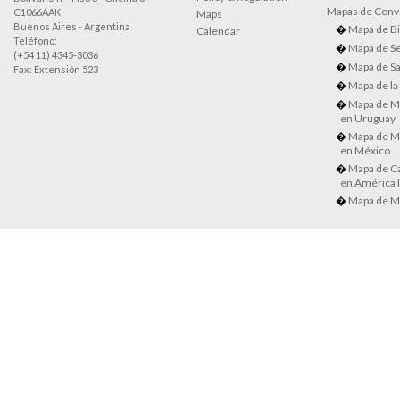
Mapas de Conve
C1066AAK
Maps
Buenos Aires - Argentina
Mapa de Bi
Calendar
Teléfono:
Mapa de Se
(+54 11) 4345-3036
Mapa de Sa
Fax: Extensión 523
Mapa de la
Mapa de M
en Uruguay
Mapa de M
en México
Mapa de Ca
en América l
Mapa de M