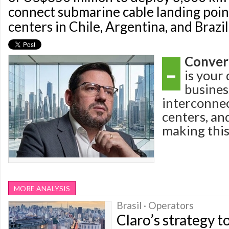
connect submarine cable landing poin
centers in Chile, Argentina, and Brazil
-
Converg
is your 
busines
interconne
centers, an
making thi
MORE ANALYSIS
Brasil · Operators
Claro’s strategy t