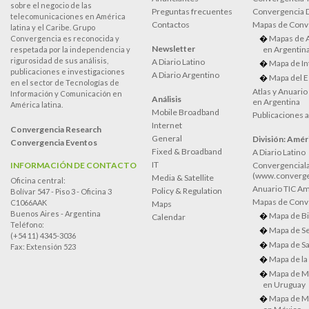
sobre el negocio de las
Preguntas frecuentes
Convergencia
telecomunicaciones en América
Contactos
Mapas de Conv
latina y el Caribe. Grupo
Mapas de 
Convergencia es reconocida y
Newsletter
en Argentin
respetada por la independencia y
rigurosidad de sus análisis,
A Diario Latino
Mapa de In
publicaciones e investigaciones
A Diario Argentino
Mapa del E
en el sector de Tecnologías de
Atlas y Anuari
Información y Comunicación en
Análisis
en Argentina
América latina.
Mobile Broadband
Publicaciones 
Internet
Convergencia Research
General
División: Améri
Convergencia Eventos
Fixed & Broadband
A Diario Latino
IT
INFORMACIÓN DE CONTACTO
Convergenciala
(www.converge
Media & Satellite
Oficina central:
Anuario TIC Amé
Policy & Regulation
Bolívar 547 - Piso 3 - Oficina 3
Mapas de Conve
C1066AAK
Maps
Buenos Aires - Argentina
Mapa de Bi
Calendar
Teléfono:
Mapa de Se
(+54 11) 4345-3036
Mapa de Sa
Fax: Extensión 523
Mapa de la
Mapa de M
en Uruguay
Mapa de M