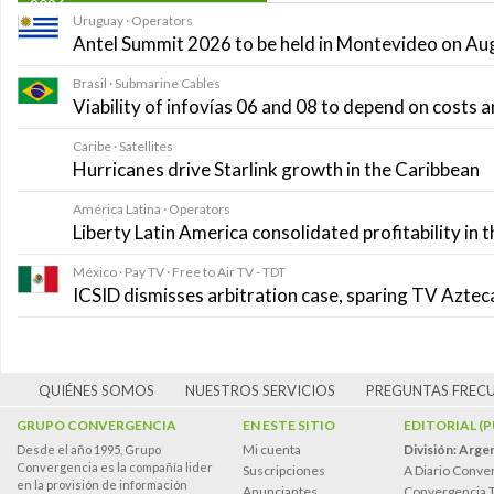
2026
Uruguay · Operators
Antel Summit 2026 to be held in Montevideo on Au
Brasil · Submarine Cables
Viability of infovías 06 and 08 to depend on costs
Caribe · Satellites
Hurricanes drive Starlink growth in the Caribbean
América Latina · Operators
Liberty Latin America consolidated profitability in 
México · Pay TV · Free to Air TV - TDT
ICSID dismisses arbitration case, sparing TV Azte
QUIÉNES SOMOS
NUESTROS SERVICIOS
PREGUNTAS FREC
GRUPO CONVERGENCIA
EN ESTE SITIO
EDITORIAL (
Mi cuenta
División: Arge
Desde el año 1995, Grupo
Convergencia es la compañía lider
Suscripciones
A Diario Conve
en la provisión de información
Anunciantes
Convergencia 