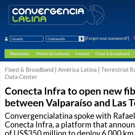
[Forgot your password?]
Newsletter
Mobile Broadband
Internet
Fixed & Broadband
Fixed & Broadband | América Latina | Terrestrial B
Data Center
Conecta Infra to open new fi
between Valparaíso and Las 
Convergencialatina spoke with Rafael
Conecta Infra, a platform that annou
of US$350 million to deploy 6,000 km 