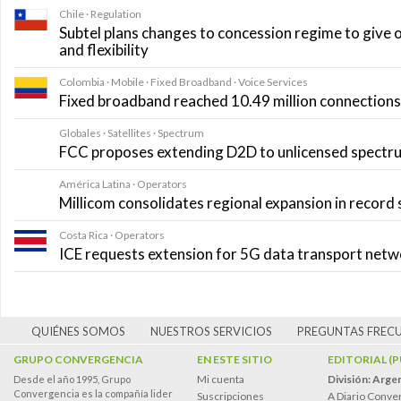
2026
Chile · Regulation
Subtel plans changes to concession regime to give 
and flexibility
Colombia · Mobile · Fixed Broadband · Voice Services
Fixed broadband reached 10.49 million connections i
Globales · Satellites · Spectrum
FCC proposes extending D2D to unlicensed spectr
América Latina · Operators
Millicom consolidates regional expansion in record
Costa Rica · Operators
ICE requests extension for 5G data transport net
QUIÉNES SOMOS
NUESTROS SERVICIOS
PREGUNTAS FREC
GRUPO CONVERGENCIA
EN ESTE SITIO
EDITORIAL (
Mi cuenta
División: Arge
Desde el año 1995, Grupo
Convergencia es la compañía lider
Suscripciones
A Diario Conve