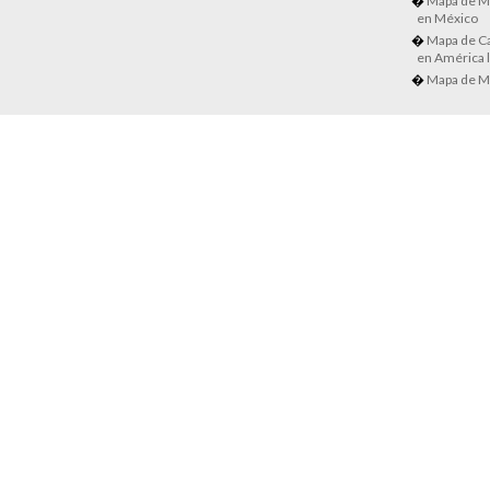
Mapa de M
en México
Mapa de Ca
en América l
Mapa de M