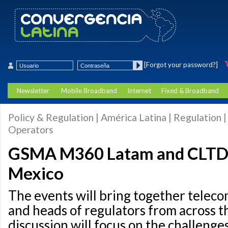
[Forgot your password?]
Newsletter
Mobile Broadband
Internet
Fixed & Broadband
Policy & Regulation | América Latina | Regulation |
Operators
GSMA M360 Latam and CLTD k
Mexico
The events will bring together telec
and heads of regulators from across t
discussion will focus on the challenges