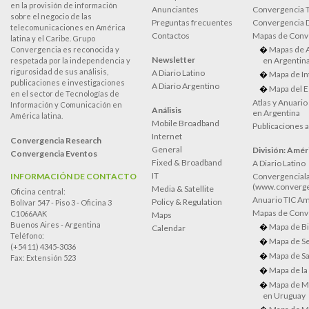
en la provisión de información
Anunciantes
Convergencia 
sobre el negocio de las
Preguntas frecuentes
Convergencia
telecomunicaciones en América
Contactos
Mapas de Conv
latina y el Caribe. Grupo
Mapas de 
Convergencia es reconocida y
Newsletter
en Argentin
respetada por la independencia y
rigurosidad de sus análisis,
A Diario Latino
Mapa de In
publicaciones e investigaciones
A Diario Argentino
Mapa del E
en el sector de Tecnologías de
Atlas y Anuari
Información y Comunicación en
Análisis
en Argentina
América latina.
Mobile Broadband
Publicaciones 
Internet
Convergencia Research
General
División: Améri
Convergencia Eventos
Fixed & Broadband
A Diario Latino
IT
INFORMACIÓN DE CONTACTO
Convergenciala
(www.converge
Media & Satellite
Oficina central:
Anuario TIC Amé
Policy & Regulation
Bolívar 547 - Piso 3 - Oficina 3
Mapas de Conve
C1066AAK
Maps
Buenos Aires - Argentina
Mapa de Bi
Calendar
Teléfono:
Mapa de Se
(+54 11) 4345-3036
Mapa de Sa
Fax: Extensión 523
Mapa de la
Mapa de M
en Uruguay