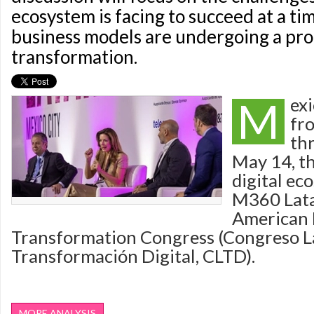
ecosystem is facing to succeed at a t
business models are undergoing a pr
transformation.
M
exi
fr
th
May 14, th
digital ec
M360 Lata
American 
Transformation Congress (Congreso L
Transformación Digital, CLTD).
MORE ANALYSIS