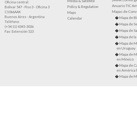
Media & Satellite
Oficina central:
Anuario TIC Amé
Policy & Regulation
Bolívar 547 - Piso 3 - Oficina 3
Mapas de Conve
C1066AAK
Maps
Buenos Aires - Argentina
Mapa de Bi
Calendar
Teléfono:
Mapa de Se
(+54 11) 4345-3036
Mapa de Sa
Fax: Extensión 523
Mapa de la
Mapa de M
en Uruguay
Mapa de M
en México
Mapa de Ca
en América l
Mapa de M