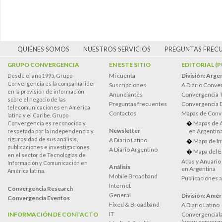
QUIÉNES SOMOS
NUESTROS SERVICIOS
PREGUNTAS FREC
GRUPO CONVERGENCIA
EN ESTE SITIO
EDITORIAL (
Mi cuenta
División: Arge
Desde el año 1995, Grupo
Convergencia es la compañía lider
Suscripciones
A Diario Conve
en la provisión de información
Anunciantes
Convergencia 
sobre el negocio de las
Preguntas frecuentes
Convergencia
telecomunicaciones en América
Contactos
Mapas de Conv
latina y el Caribe. Grupo
Mapas de 
Convergencia es reconocida y
Newsletter
en Argentin
respetada por la independencia y
rigurosidad de sus análisis,
A Diario Latino
Mapa de In
publicaciones e investigaciones
A Diario Argentino
Mapa del E
en el sector de Tecnologías de
Atlas y Anuari
Información y Comunicación en
Análisis
en Argentina
América latina.
Mobile Broadband
Publicaciones 
Internet
Convergencia Research
General
División: Améri
Convergencia Eventos
Fixed & Broadband
A Diario Latino
IT
INFORMACIÓN DE CONTACTO
Convergenciala
(www.converge