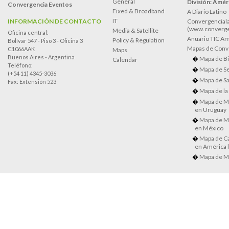
General
División: Améri
Convergencia Eventos
Fixed & Broadband
A Diario Latino
IT
INFORMACIÓN DE CONTACTO
Convergenciala
(www.converge
Media & Satellite
Oficina central:
Anuario TIC Amé
Policy & Regulation
Bolívar 547 - Piso 3 - Oficina 3
Mapas de Conve
C1066AAK
Maps
Buenos Aires - Argentina
Mapa de Bi
Calendar
Teléfono:
Mapa de Se
(+54 11) 4345-3036
Mapa de Sa
Fax: Extensión 523
Mapa de la
Mapa de M
en Uruguay
Mapa de M
en México
Mapa de Ca
en América l
Mapa de M