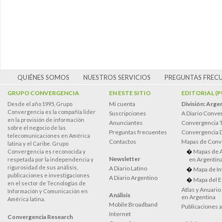
QUIÉNES SOMOS
NUESTROS SERVICIOS
PREGUNTAS FREC
GRUPO CONVERGENCIA
EN ESTE SITIO
EDITORIAL (
Mi cuenta
División: Arge
Desde el año 1995, Grupo
Convergencia es la compañía lider
Suscripciones
A Diario Conve
en la provisión de información
Anunciantes
Convergencia 
sobre el negocio de las
Preguntas frecuentes
Convergencia
telecomunicaciones en América
Contactos
Mapas de Conv
latina y el Caribe. Grupo
Mapas de 
Convergencia es reconocida y
Newsletter
en Argentin
respetada por la independencia y
rigurosidad de sus análisis,
A Diario Latino
Mapa de In
publicaciones e investigaciones
A Diario Argentino
Mapa del E
en el sector de Tecnologías de
Atlas y Anuari
Información y Comunicación en
Análisis
en Argentina
América latina.
Mobile Broadband
Publicaciones 
Internet
Convergencia Research