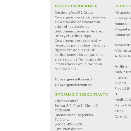
GRUPO CONVERGENCIA
EN ESTE 
Mi cuenta
Desde el año 1995, Grupo
Convergencia es la compañía lider
Suscripci
en la provisión de información
Anunciant
sobre el negocio de las
Preguntas
telecomunicaciones en América
Contactos
latina y el Caribe. Grupo
Convergencia es reconocida y
Newslett
respetada por la independencia y
rigurosidad de sus análisis,
A Diario L
publicaciones e investigaciones
A Diario A
en el sector de Tecnologías de
Información y Comunicación en
Análisis
América latina.
Mobile Br
Internet
Convergencia Research
General
Convergencia Eventos
Fixed & B
IT
INFORMACIÓN DE CONTACTO
Media & Sa
Oficina central:
Policy & R
Bolívar 547 - Piso 3 - Oficina 3
C1066AAK
Maps
Buenos Aires - Argentina
Calendar
Teléfono:
(+54 11) 4345-3036
Fax: Extensión 523