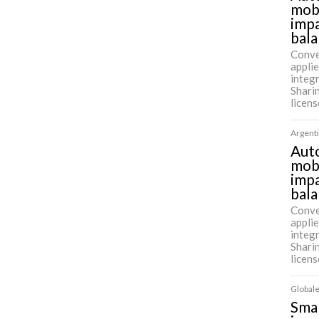
mobi
impa
bala
Conve
applie
integ
Shari
licen
Argenti
Auto
mobi
impa
bala
Conve
applie
integ
Shari
licen
Globale
Sma