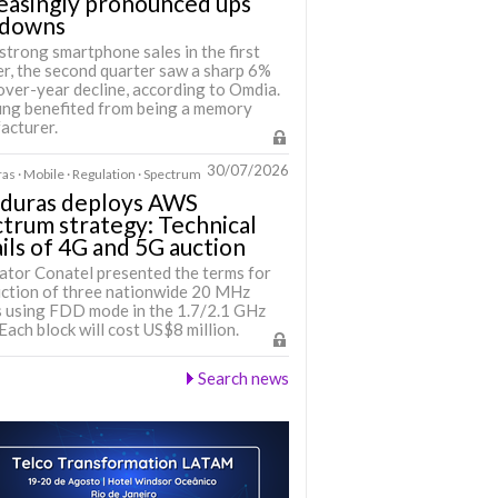
easingly pronounced ups
 downs
strong smartphone sales in the first
er, the second quarter saw a sharp 6%
over-year decline, according to Omdia.
ng benefited from being a memory
acturer.
30/07/2026
s · Mobile · Regulation · Spectrum
duras deploys AWS
trum strategy: Technical
ils of 4G and 5G auction
ator Conatel presented the terms for
uction of three nationwide 20 MHz
s using FDD mode in the 1.7/2.1 GHz
Each block will cost US$8 million.
Search news