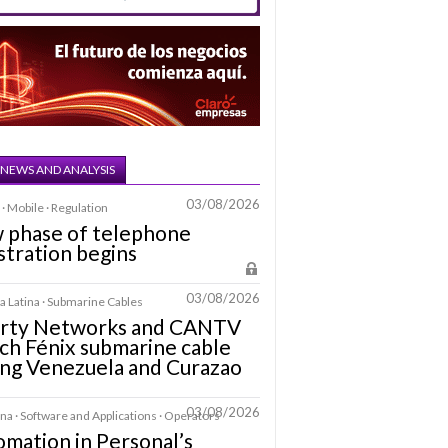
 NEWS AND ANALYSIS
03/08/2026
· Mobile · Regulation
 phase of telephone
stration begins
03/08/2026
 Latina · Submarine Cables
erty Networks and CANTV
ch Fénix submarine cable
ing Venezuela and Curazao
03/08/2026
na · Software and Applications · Operators
mation in Personal’s