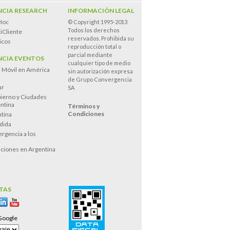
CIA RESEARCH
INFORMACIÓN LEGAL
Hoc
© Copyright 1995-2013
Todos los derechos
iCliente
reservados. Prohibida su
icos
reproducción total o
parcial mediante
CIA EVENTOS
cualquier tipo de medio
n Móvil en América
sin autorización expresa
de Grupo Convergencia
ur
SA
ierno y Ciudades
entina
Términos y
Condiciones
tina
dida
rgencia a los
s
ciones en Argentina
TAS
Google