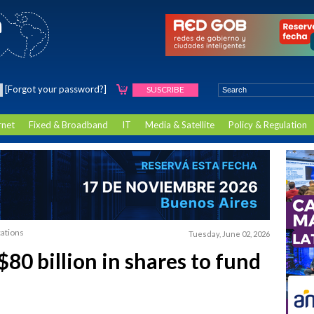
[Forgot your password?]
SUSCRIBE
rnet
Fixed & Broadband
IT
Media & Satellite
Policy & Regulation
cations
Tuesday, June 02, 2026
$80 billion in shares to fund