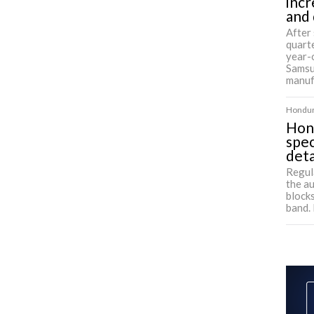
incr
and
After 
quart
year-
Samsu
manuf
Hondura
Hon
spec
deta
Regul
the a
block
band. 