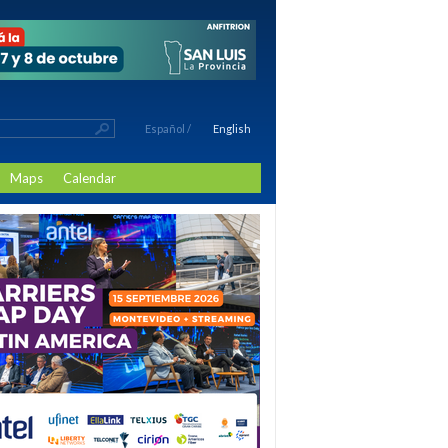
Español
/
English
Maps
Calendar