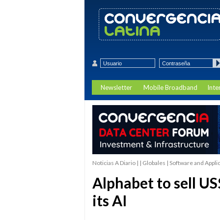
Newsletter
Mobile Broadband
Inte
Noticias A Diario | | Globales | Software and Appli
Alphabet to sell US
its AI