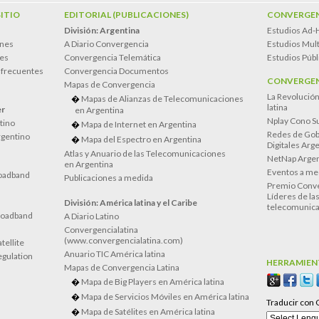
SITIO
EDITORIAL (PUBLICACIONES)
CONVERGEN
División: Argentina
Estudios Ad-
ones
A Diario Convergencia
Estudios Mult
es
Convergencia Telemática
Estudios Públ
 frecuentes
Convergencia Documentos
CONVERGEN
Mapas de Convergencia
La Revolució
Mapas de Alianzas de Telecomunicaciones
latina
er
en Argentina
Nplay Cono S
atino
Mapa de Internet en Argentina
Redes de Gob
rgentino
Mapa del Espectro en Argentina
Digitales Arg
Atlas y Anuario de las Telecomunicaciones
NetNap Argen
en Argentina
Eventos a me
oadband
Publicaciones a medida
Premio Conve
Líderes de la
División: América latina y el Caribe
telecomunica
roadband
A Diario Latino
Convergencialatina
(www.convergencialatina.com)
tellite
Anuario TIC América latina
egulation
HERRAMIEN
Mapas de Convergencia Latina
Mapa de Big Players en América latina
Mapa de Servicios Móviles en América latina
Traducir con 
Mapa de Satélites en América latina