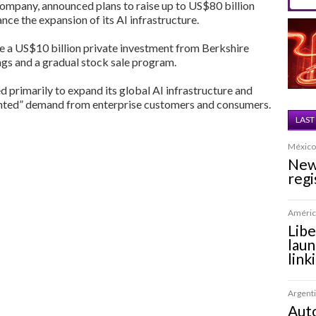
company, announced plans to raise up to US$80 billion
ance the expansion of its AI infrastructure.
de a US$10 billion private investment from Berkshire
ngs and a gradual stock sale program.
d primarily to expand its global AI infrastructure and
ented” demand from enterprise customers and consumers.
LAST
México 
New
regi
América
Lib
laun
link
Argenti
Auto